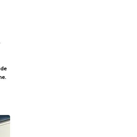
e
 de
ne.