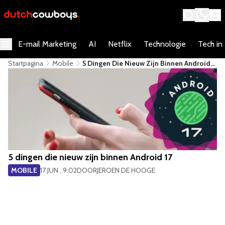
E-mail Marketing
AI
Netflix
Technologie
Tech in
Startpagina
Mobile
5 Dingen Die Nieuw Zijn Binnen Android
17
5 dingen die nieuw zijn binnen Android 17
MOBILE
17 JUN , 9:02
DOOR
JEROEN DE HOOGE