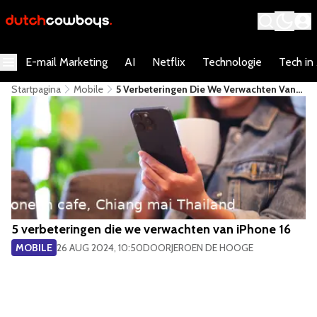
E-mail Marketing
AI
Netflix
Technologie
Tech in
Startpagina
Mobile
5 Verbeteringen Die We Verwachten Van
IPhone 16
5 verbeteringen die we verwachten van iPhone 16
MOBILE
26 AUG 2024, 10:50
DOOR
JEROEN DE HOOGE