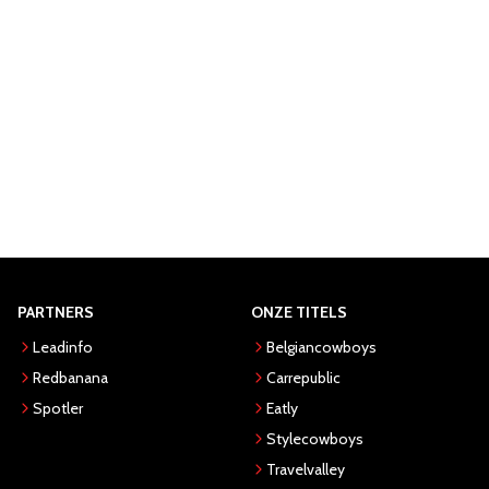
PARTNERS
ONZE TITELS
Leadinfo
Belgiancowboys
Redbanana
Carrepublic
Spotler
Eatly
Stylecowboys
Travelvalley