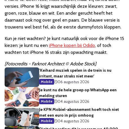
versies. iPhone 16 krijgt waarschijnlijk deze kleuren: zwart,
groen, roze, blauw en wit. Een ander gerucht heeft het
daarnaast ook nog over geel en paars. De blauwe versie is
trouwens wel best fel, als de eerste dummyfoto’s kloppen.
Kun je niet wachten? Je kunt natuurlijk ook voor de iPhone 15
kiezen: je kunt nu een
iPhone kopen bij Odido
, of toch
wachten tot iPhone 16 straks zijn opwachting maakt.
[Fotocredits - Farknot Architect © Adobe Stock]
'Keihard muziek spelen in de trein is nu
irritant, maar straks niet meer'
06 augustus 2026
Mobile
Je kunt nu de hele groep op WhatsApp een
melding sturen
04 augustus 2026
Mobile
Je KPN Mobiel-abonnement hoeft toch niet
met een euro in prijs omhoog
04 augustus 2026
Mobile