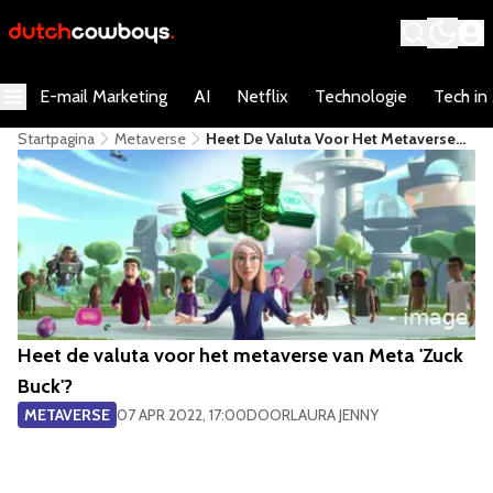
E-mail Marketing
AI
Netflix
Technologie
Tech in
Startpagina
Metaverse
​Heet De Valuta Voor Het Metaverse
Van Meta 'Zuck Buck'?
​Heet de valuta voor het metaverse van Meta 'Zuck
Buck'?
METAVERSE
07 APR 2022, 17:00
DOOR
LAURA JENNY