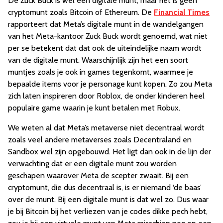
De Zuck Buck is wel een digitale munt, maar het is geen
cryptomunt zoals Bitcoin of Ethereum. De
Financial Times
rapporteert dat Meta’s digitale munt in de wandelgangen
van het Meta-kantoor Zuck Buck wordt genoemd, wat niet
per se betekent dat dat ook de uiteindelijke naam wordt
van de digitale munt. Waarschijnlijk zijn het een soort
muntjes zoals je ook in games tegenkomt, waarmee je
bepaalde items voor je personage kunt kopen. Zo zou Meta
zich laten inspireren door Roblox, de onder kinderen heel
populaire game waarin je kunt betalen met Robux.
We weten al dat Meta’s metaverse niet decentraal wordt
zoals veel andere metaverses zoals Decentraland en
Sandbox wel zijn opgebouwd. Het ligt dan ook in de lijn der
verwachting dat er een digitale munt zou worden
geschapen waarover Meta de scepter zwaait. Bij een
cryptomunt, die dus decentraal is, is er niemand ‘de baas’
over de munt. Bij een digitale munt is dat wel zo. Dus waar
je bij Bitcoin bij het verliezen van je codes dikke pech hebt,