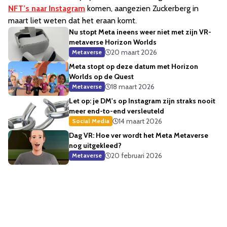
NFT’s naar Instagram
komen, aangezien Zuckerberg in
maart liet weten dat het eraan komt.
Nu stopt Meta ineens weer niet met zijn VR-
metaverse Horizon Worlds
20 maart 2026
Metaverse
Meta stopt op deze datum met Horizon
Worlds op de Quest
18 maart 2026
Metaverse
Let op: je DM's op Instagram zijn straks nooit
meer end-to-end versleuteld
14 maart 2026
Social Media
Dag VR: Hoe ver wordt het Meta Metaverse
nog uitgekleed?
20 februari 2026
Metaverse