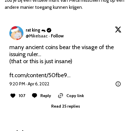
zou je bij een virtuele munt van Meta misschien nog op een
andere manier toegang kunnen krijgen.
rat king 🐀
@
MikeIsaac
·
Follow
many ancient coins bear the visage of the 
issuing ruler...

(that or this is just insane)

ft.com/content/50fbe9…
9:20 PM · Apr 6, 2022
107
Reply
Copy link
Read 25 replies