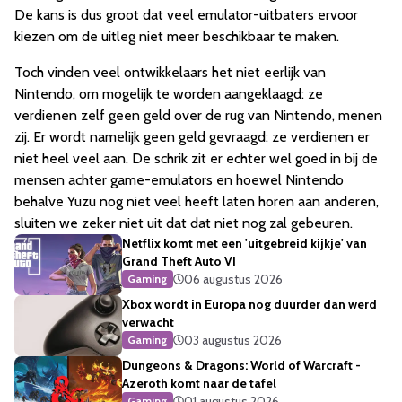
De kans is dus groot dat veel emulator-uitbaters ervoor
kiezen om de uitleg niet meer beschikbaar te maken.
Toch vinden veel ontwikkelaars het niet eerlijk van
Nintendo, om mogelijk te worden aangeklaagd: ze
verdienen zelf geen geld over de rug van Nintendo, menen
zij. Er wordt namelijk geen geld gevraagd: ze verdienen er
niet heel veel aan. De schrik zit er echter wel goed in bij de
mensen achter game-emulators en hoewel Nintendo
behalve Yuzu nog niet veel heeft laten horen aan anderen,
sluiten we zeker niet uit dat dat niet nog zal gebeuren.
Netflix komt met een 'uitgebreid kijkje' van
Grand Theft Auto VI
06 augustus 2026
Gaming
Xbox wordt in Europa nog duurder dan werd
verwacht
03 augustus 2026
Gaming
Dungeons & Dragons: World of Warcraft -
Azeroth komt naar de tafel
01 augustus 2026
Gaming