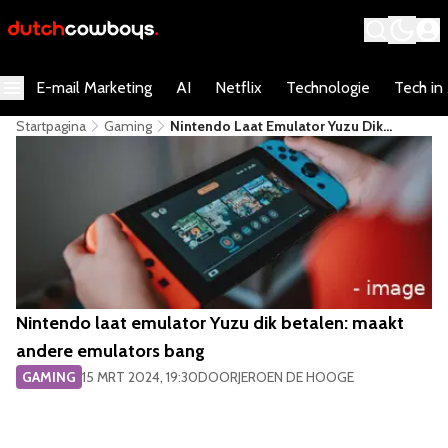
E-mail Marketing
AI
Netflix
Technologie
Tech in
Startpagina
Gaming
​Nintendo Laat Emulator Yuzu Dik
Betalen: Maakt Andere Emulators Bang
​Nintendo laat emulator Yuzu dik betalen: maakt
andere emulators bang
GAMING
15 MRT 2024, 19:30
DOOR
JEROEN DE HOOGE