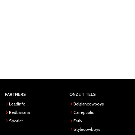
PARTNERS
ONZE TITELS
Leadinfo
Belgiancowboys
Redbanana
Carrepublic
Spotler
Eatly
Stylecowboys