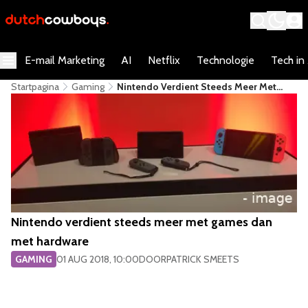
E-mail Marketing
AI
Netflix
Technologie
Tech in
Startpagina
Gaming
Nintendo Verdient Steeds Meer Met
Games Dan Met Hardware
Nintendo verdient steeds meer met games dan
met hardware
GAMING
01 AUG 2018, 10:00
DOOR
PATRICK SMEETS