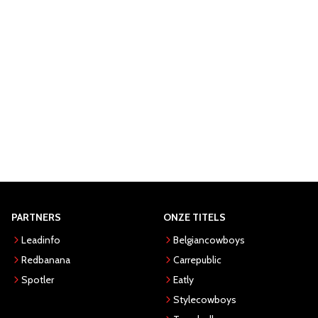
PARTNERS
ONZE TITELS
Leadinfo
Belgiancowboys
Redbanana
Carrepublic
Spotler
Eatly
Stylecowboys