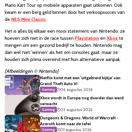
Mario Kart Tour op mobiele apparaten gaat uitkomen. Ook
kwam er een berg geld binnen door het verkoopsucces van
de
NES Mini Classic
Het is alles bij elkaar een mooi statement van Nintendo: ze
hoeven zich niet in de race tussen
Playstation
en
Xbox
te
mengen om een gezond bedrijf te houden. Nintendo mag
dan wel niet 'winnen' als het om consoles gaat, maar ze
houden zich prima overeind met hun alternatieve aanpak.
[Afbeeldingen © Nintendo]
Netflix komt met een 'uitgebreid kijkje' van
Grand Theft Auto VI
06 augustus 2026
Gaming
Xbox wordt in Europa nog duurder dan werd
verwacht
03 augustus 2026
Gaming
Dungeons & Dragons: World of Warcraft -
Azeroth komt naar de tafel
01 augustus 2026
Gaming