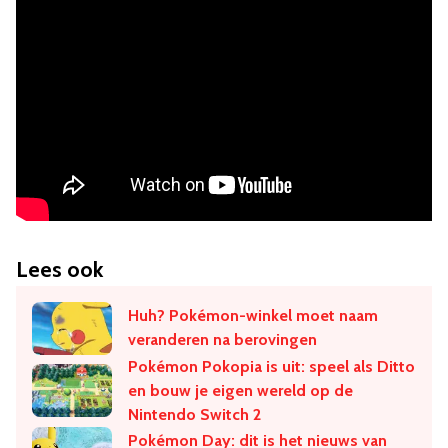
Lees ook
Huh? Pokémon-winkel moet naam
veranderen na berovingen
Pokémon Pokopia is uit: speel als Ditto
en bouw je eigen wereld op de
Nintendo Switch 2
Pokémon Day: dit is het nieuws van