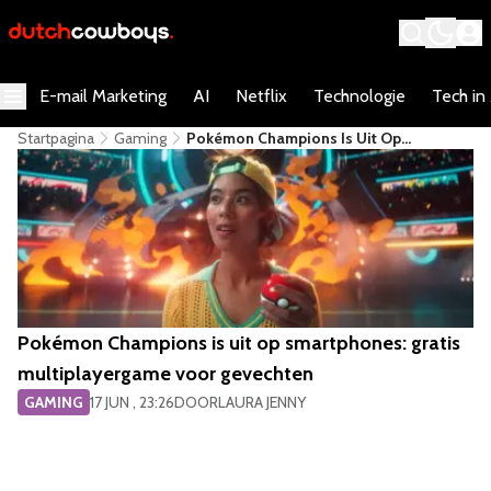
E-mail Marketing
AI
Netflix
Technologie
Tech in
Startpagina
Gaming
Pokémon Champions Is Uit Op
Smartphones: Gratis Multiplayergame
Voor Gevechten
Pokémon Champions is uit op smartphones: gratis
multiplayergame voor gevechten
GAMING
17 JUN , 23:26
DOOR
LAURA JENNY