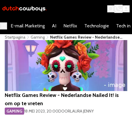
E-mail Marketing
AI
Netflix
Technologie
Tech in
Startpagina
Gaming
Netflix Games Review - Nederlandse
Nailed It! Is Om Op Te Vreten
Netflix Games Review - Nederlandse Nailed It! is
om op te vreten
GAMING
18 MEI 2023, 20:00
DOOR
LAURA JENNY