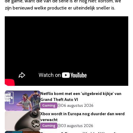
de game, want die van de serie is er nog niet: kortom, we
zijn benieuwd welke productie er uiteindelijk sneller is.
Netflix komt met een 'uitgebreid kijkje' van
Grand Theft Auto VI
06 augustus 2026
Gaming
Xbox wordt in Europa nog duurder dan werd
verwacht
03 augustus 2026
Gaming