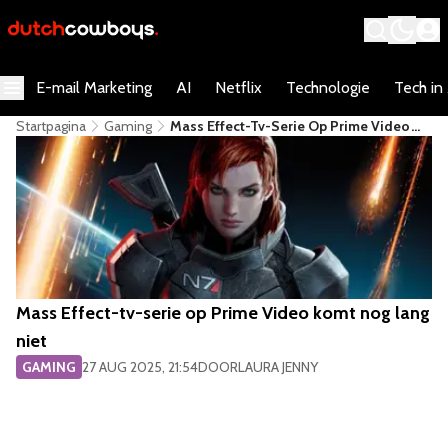
E-mail Marketing
AI
Netflix
Technologie
Tech in
Startpagina
Gaming
Mass Effect-Tv-Serie Op Prime Video
Komt Nog Lang Niet
Mass Effect-tv-serie op Prime Video komt nog lang
niet
GAMING
27 AUG 2025, 21:54
DOOR
LAURA JENNY