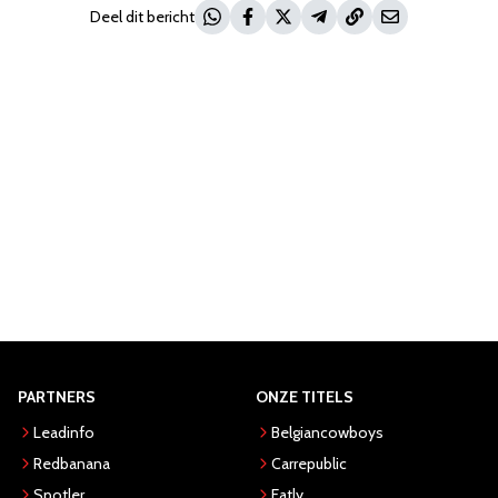
Deel dit bericht
PARTNERS
ONZE TITELS
Leadinfo
Belgiancowboys
Redbanana
Carrepublic
Spotler
Eatly