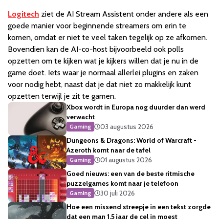
Logitech
ziet de AI Stream Assistent onder andere als een
goede manier voor beginnende streamers om erin te
komen, omdat er niet te veel taken tegelijk op ze afkomen.
Bovendien kan de AI-co-host bijvoorbeeld ook polls
opzetten om te kijken wat je kijkers willen dat je nu in de
game doet. Iets waar je normaal allerlei plugins en zaken
voor nodig hebt, naast dat je dat niet zo makkelijk kunt
opzetten terwijl je zit te gamen.
Xbox wordt in Europa nog duurder dan werd
verwacht
03 augustus 2026
Gaming
Dungeons & Dragons: World of Warcraft -
Azeroth komt naar de tafel
01 augustus 2026
Gaming
Goed nieuws: een van de beste ritmische
puzzelgames komt naar je telefoon
30 juli 2026
Gaming
Hoe een missend streepje in een tekst zorgde
dat een man 1,5 jaar de cel in moest