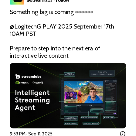
@
streamlabs
·
Follow
Something big is coming 👀👀👀

@LogitechG
 PLAY 2025 September 17th 
10AM PST

Prepare to step into the next era of 
interactive live content 
9:53 PM · Sep 11, 2025