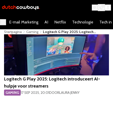
E-mail Marketing
AI
Netflix
Technologie
Tech in
Startpagina
Gaming
Logitech G Play 2025: Logitech
Introduceert AI-Hulpje Voor Streamers
Logitech G Play 2025: Logitech introduceert AI-
hulpje voor streamers
GAMING
17 SEP 2025, 20:01
DOOR
LAURA JENNY