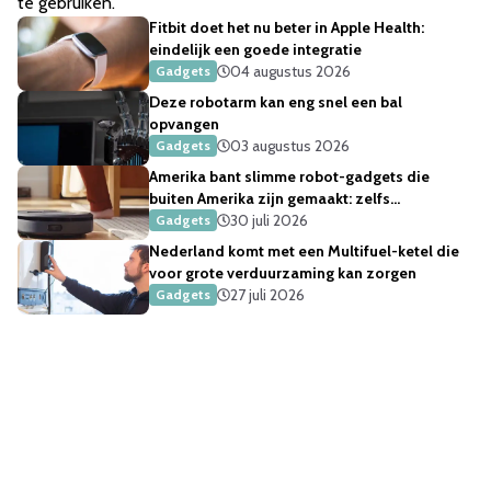
te gebruiken.
Fitbit doet het nu beter in Apple Health:
eindelijk een goede integratie
04 augustus 2026
Gadgets
Deze robotarm kan eng snel een bal
opvangen
03 augustus 2026
Gadgets
Amerika bant slimme robot-gadgets die
buiten Amerika zijn gemaakt: zelfs
robotstofzuigers
30 juli 2026
Gadgets
Nederland komt met een Multifuel-ketel die
voor grote verduurzaming kan zorgen
27 juli 2026
Gadgets