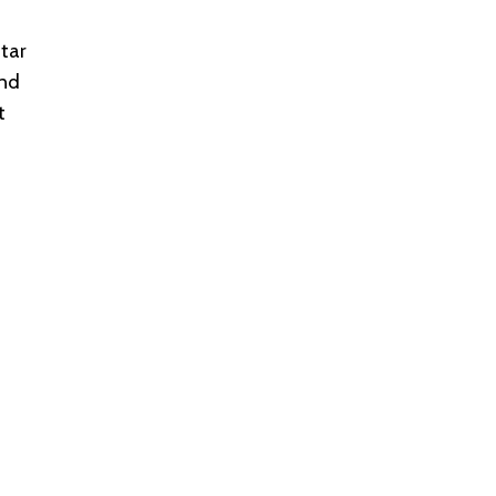
tar
and
t