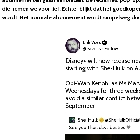
abonnementen gaan aanbieden. De reclames, pop-ups e
die nemen we voor lief. Echter blijkt dat het goedko
wordt. Het normale abonnement wordt simpelweg duu
Erik Voss
@
eavoss
·
Follow
Disney+ will now release n
starting with She-Hulk on Au
Obi-Wan Kenobi as Ms Marve
Wednesdays for three weeks 
avoid a similar conflict bet
September.
She-Hulk
@
SheHulkOfficia
See you Thursdays besties 💚 