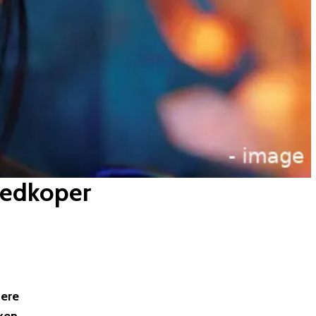
oedkoper
pere