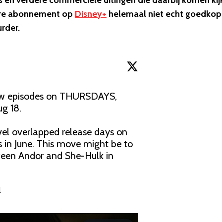
n verdere commerciële uitingen die daarbij komen kij
pere abonnement op
Disney+
helemaal niet echt goedkop
rder.
ew episodes on THURSDAYS, 
g 18.

l overlapped release days on 
in June. This move might be to 
ween Andor and She-Hulk in 
l