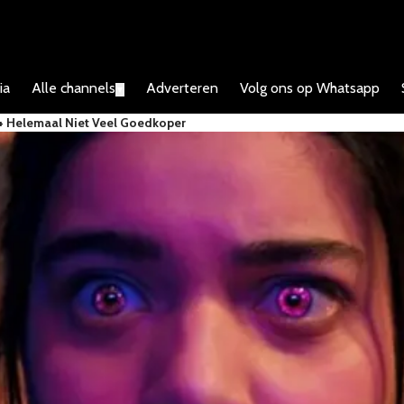
ia
Alle channels
Adverteren
Volg ons op Whatsapp
▼
 Helemaal Niet Veel Goedkoper