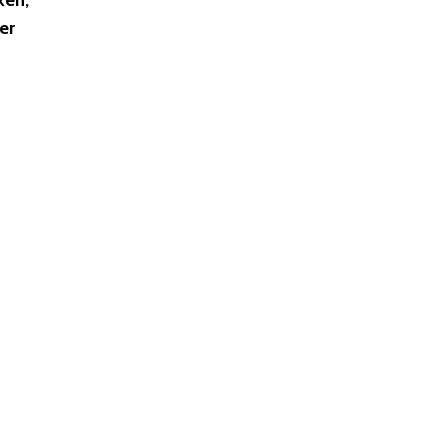
ken,
er