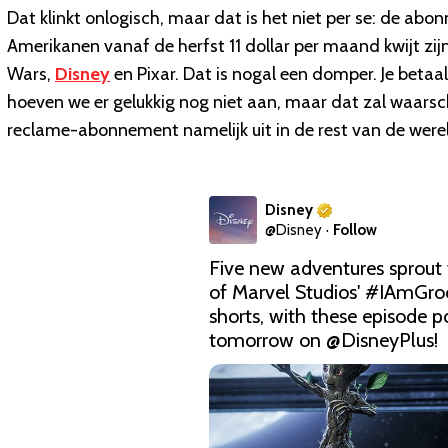
Dat klinkt onlogisch, maar dat is het niet per se: de a
Amerikanen vanaf de herfst 11 dollar per maand kwijt z
Wars,
Disney
en Pixar. Dat is nogal een domper. Je betaal
hoeven we er gelukkig nog niet aan, maar dat zal waarschi
reclame-abonnement namelijk uit in de rest van de were
Disney
@
Disney
·
Follow
Five new adventures sprout 
of Marvel Studios' 
#IAmGro
shorts, with these episode p
tomorrow on 
@DisneyPlus
! 