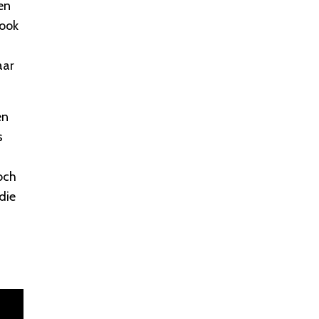
en
 ook
aar
en
s
och
die