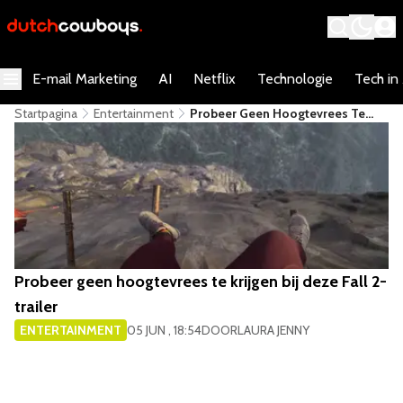
E-mail Marketing
AI
Netflix
Technologie
Tech in
Startpagina
Entertainment
Probeer Geen Hoogtevrees Te
Krijgen Bij Deze Fall 2-Trailer
Probeer geen hoogtevrees te krijgen bij deze Fall 2-
trailer
ENTERTAINMENT
05 JUN , 18:54
DOOR
LAURA JENNY