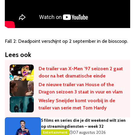
Fall 2: Deadpoint verschijnt op 2 september in de bioscoop.
Lees ook
De trailer van X-Men '97 seizoen 2 gaat
door na het dramatische einde
De nieuwe trailer van House of the
Dragon seizoen 3 staat in vuur en vlam
Wesley Sneijder komt voorbij in de
trailer van serie met Tom Hardy
5 films en series die je dit weekend wilt zien
op streamingdiensten – week 32
07 augustus 2026
Entertainment