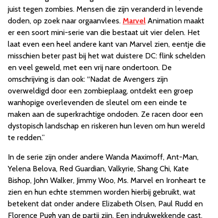
juist tegen zombies. Mensen die zijn veranderd in levende
doden, op zoek naar orgaanvlees.
Marvel
Animation maakt
er een soort mini-serie van die bestaat uit vier delen. Het
laat even een heel andere kant van Marvel zien, eentje die
misschien beter past bij het wat duistere DC: flink schelden
en veel geweld, met een vrij nare ondertoon. De
omschrijving is dan ook: “Nadat de Avengers zijn
overweldigd door een zombieplaag, ontdekt een groep
wanhopige overlevenden de sleutel om een einde te
maken aan de superkrachtige ondoden. Ze racen door een
dystopisch landschap en riskeren hun leven om hun wereld
te redden.”
In de serie zijn onder andere Wanda Maximoff, Ant-Man,
Yelena Belova, Red Guardian, Valkyrie, Shang Chi, Kate
Bishop, John Walker, Jimmy Woo, Ms. Marvel en Ironheart te
zien en hun echte stemmen worden hierbij gebruikt, wat
betekent dat onder andere Elizabeth Olsen, Paul Rudd en
Florence Pugh van de partij zijn. Een indrukwekkende cast.