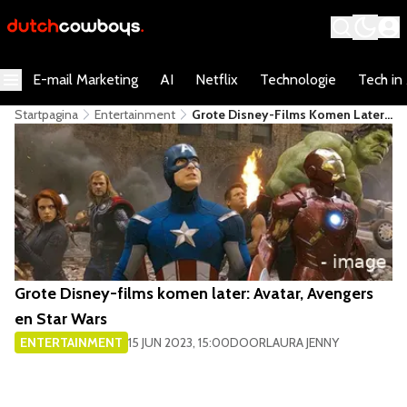
E-mail Marketing
AI
Netflix
Technologie
Tech in
Startpagina
Entertainment
Grote Disney-Films Komen Later:
Avatar, Avengers En Star Wars
Grote Disney-films komen later: Avatar, Avengers
en Star Wars
ENTERTAINMENT
15 JUN 2023, 15:00
DOOR
LAURA JENNY