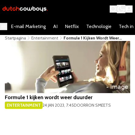
E-mail Marketing
AI
Netflix
Technologie
Tech in
Startpagina
Entertainment
Formule 1 Kijken Wordt Weer
Duurder
Formule 1 kijken wordt weer duurder
ENTERTAINMENT
24 JAN 2023, 7:45
DOOR
RON SMEETS