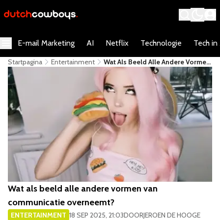
E-mail Marketing
AI
Netflix
Technologie
Tech in
Startpagina
Entertainment
Wat Als Beeld Alle Andere Vormen
Van Communicatie Overneemt?
Wat als beeld alle andere vormen van
communicatie overneemt?
ENTERTAINMENT
18 SEP 2025, 21:03
DOOR
JEROEN DE HOOGE