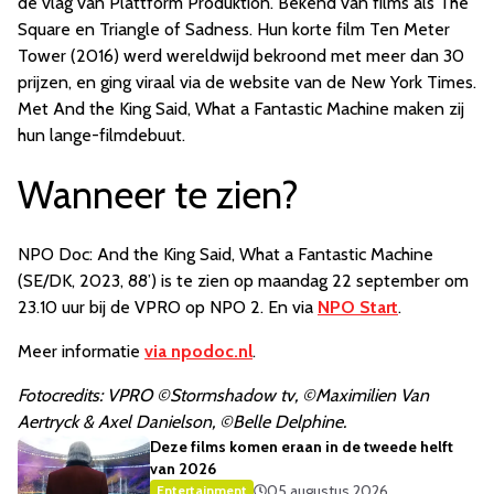
de vlag van Plattform Produktion. Bekend van films als The
Square en Triangle of Sadness. Hun korte film Ten Meter
Tower (2016) werd wereldwijd bekroond met meer dan 30
prijzen, en ging viraal via de website van de New York Times.
Met And the King Said, What a Fantastic Machine maken zij
hun lange-filmdebuut.
Wanneer te zien?
NPO Doc: And the King Said, What a Fantastic Machine
(SE/DK, 2023, 88’) is te zien op maandag 22 september om
23.10 uur bij de VPRO op NPO 2. En via
NPO Start
.
Meer informatie
via npodoc.nl
.
Fotocredits: VPRO ©Stormshadow tv, ©Maximilien Van
Aertryck & Axel Danielson, ©Belle Delphine.
Deze films komen eraan in de tweede helft
van 2026
05 augustus 2026
Entertainment