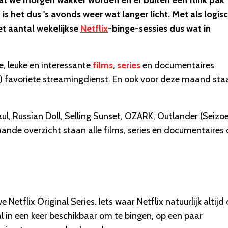
at we morgen wakker worden en er buiten een flink pak
is het dus 's avonds weer wat langer licht. Met als logis
et aantal wekelijkse
Netflix
-binge-sessies dus wat in
e, leuke en interessante
films
,
series
en documentaires
) favoriete streamingdienst. En ook voor deze maand staa
ul, Russian Doll, Selling Sunset, OZARK, Outlander (Seizo
aande overzicht staan alle films, series en documentaires 
Netflix Original Series. Iets waar Netflix natuurlijk altijd
l in een keer beschikbaar om te bingen, op een paar