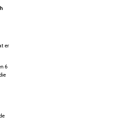
ch
t er
en 6
die
 de