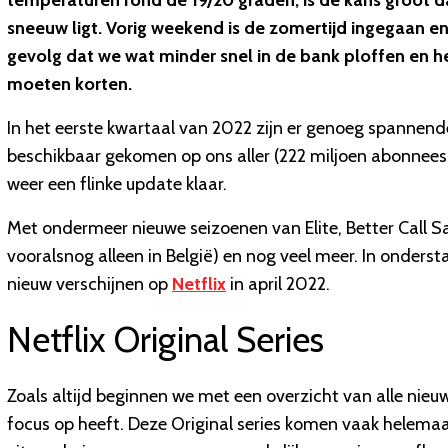
temperaturen rond de 19/20 graden, is de kans groot d
sneeuw ligt. Vorig weekend is de zomertijd ingegaan en 
gevolg dat we wat minder snel in de bank ploffen en h
moeten korten.
In het eerste kwartaal van 2022 zijn er genoeg spannend
beschikbaar gekomen op ons aller (222 miljoen abonnees
weer een flinke update klaar.
Met ondermeer nieuwe seizoenen van Elite, Better Call Sa
vooralsnog alleen in België) en nog veel meer. In onderst
nieuw verschijnen op
Netflix
in april 2022.
Netflix Original Series
Zoals altijd beginnen we met een overzicht van alle nieuwe 
focus op heeft. Deze Original series komen vaak helemaa