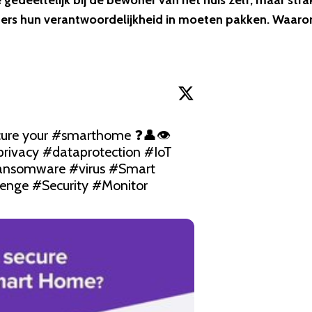
 gedeeltelijk bij de bewoner van het huis zelf, maar stra
opers hun verantwoordelijkheid in moeten pakken. Waar
cure your 
#smarthome
rivacy
#dataprotection
#IoT
ansomware
#virus
#Smart
enge
#Security
#Monitor