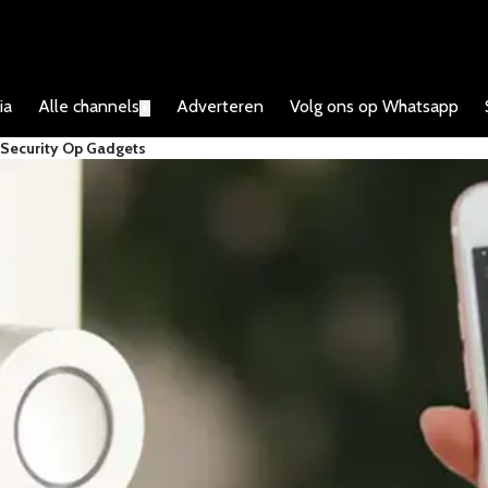
ia
Alle channels
Adverteren
Volg ons op Whatsapp
▼
e Security Op Gadgets