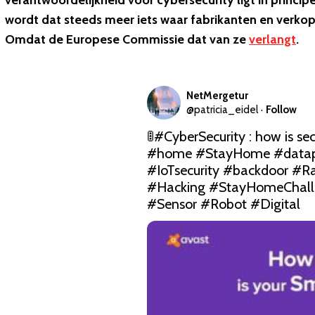
verantwoordelijkheid voor cybersecurity ligt in principe
wordt dat steeds meer iets waar fabrikanten en verk
Omdat de Europese Commissie dat van ze
verlangt
.
NetMergetur
@
patricia_eidel
·
Follow
🚦
#CyberSecurity
 : how is se
#home
#StayHome
#datap
#IoTsecurity
#backdoor
#R
#Hacking
#StayHomeChall
#Sensor
#Robot
#Digital