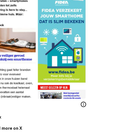
k
 more on X