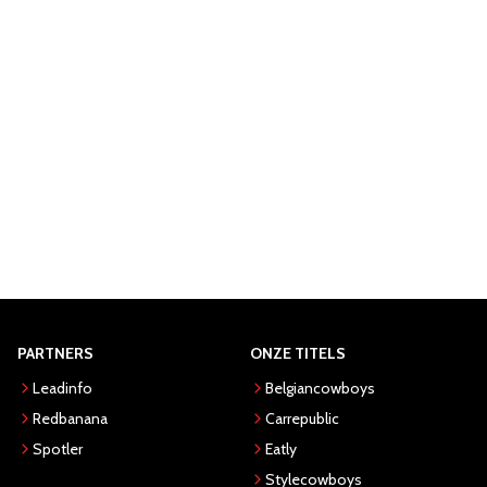
PARTNERS
ONZE TITELS
Leadinfo
Belgiancowboys
Redbanana
Carrepublic
Spotler
Eatly
Stylecowboys