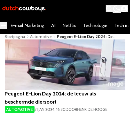
E-mail Marketing
AI
Netflix
Technologie
Tech in
Startpagina
Automotive
Peugeot E-Lion Day 2024: De
Leeuw Als Beschermde Diersoort
Peugeot E-Lion Day 2024: de leeuw als
beschermde diersoort
AUTOMOTIVE
31 JAN 2024, 16:30
DOOR
HENK DE HOOGE