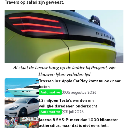
Travers op safari zijn geweest.
Al staat de Leeuw hoog op de ladder bij Peugeot, zijn
klauwen lijken verleden tijd
Trossen los: Apple CarPlay komt nu ook naar
boten
05 augustus 2026
Automotive
1,2 miljoen Tesla's worden om
veiligheidsredenen onderzocht
31 juli 2026
Automotive
Jaecoo 8 SHS-P: meer dan 1.000 kilometer
actieradius, maar dat is niet eens het