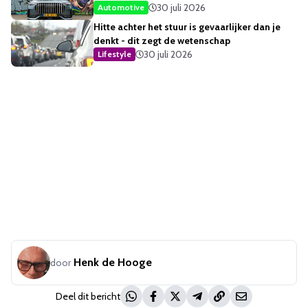
opvallendste
30 juli 2026
Automotive
Hitte achter het stuur is gevaarlijker dan je
denkt - dit zegt de wetenschap
30 juli 2026
Lifestyle
Henk de Hooge
door
Deel dit bericht