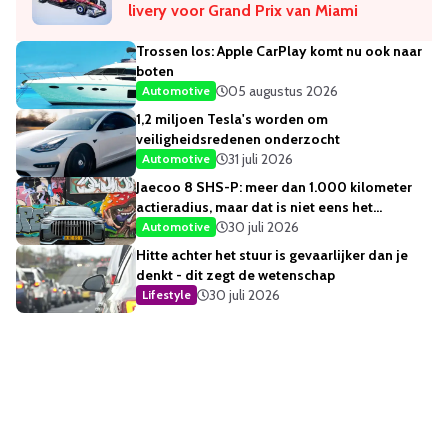
livery voor Grand Prix van Miami
Trossen los: Apple CarPlay komt nu ook naar
boten
05 augustus 2026
Automotive
1,2 miljoen Tesla's worden om
veiligheidsredenen onderzocht
31 juli 2026
Automotive
Jaecoo 8 SHS-P: meer dan 1.000 kilometer
actieradius, maar dat is niet eens het
opvallendste
30 juli 2026
Automotive
Hitte achter het stuur is gevaarlijker dan je
denkt - dit zegt de wetenschap
30 juli 2026
Lifestyle