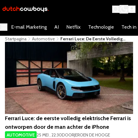
E-mail Marketing
AI
Netflix
Technologie
Tech in
Startpagina
Automotive
Ferrari Luce: De Eerste Volledig
Elektrische Ferrari Is Ontworpen
Door De Man Achter De IPhone
Ferrari Luce: de eerste volledig elektrische Ferrari is
ontworpen door de man achter de iPhone
AUTOMOTIVE
25 MEI , 22:30
DOOR
JEROEN DE HOOGE