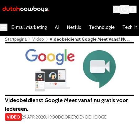
E-mail Marketing
AI
Netflix
Technologie
Tech in
Startpagina
Video
Videobeldienst Google Meet Vanaf Nu
Gratis Voor Iedereen.
Videobeldienst Google Meet vanaf nu gratis voor
iedereen.
VIDEO
29 APR 2020, 19:30
DOOR
JEROEN DE HOOGE