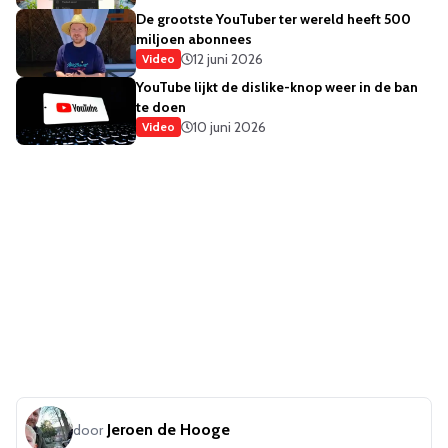
De grootste YouTuber ter wereld heeft 500
miljoen abonnees
12 juni 2026
Video
YouTube lijkt de dislike-knop weer in de ban
te doen
10 juni 2026
Video
Jeroen de Hooge
door