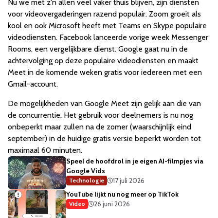
Nu we met z'n allen veel vaker thuis blijven, zijn diensten
voor videovergaderingen razend populair. Zoom groeit als
kool en ook Microsoft heeft met Teams en Skype populaire
videodiensten. Facebook lanceerde vorige week Messenger
Rooms, een vergelijkbare dienst. Google gaat nu in de
achtervolging op deze populaire videodiensten en maakt
Meet in de komende weken
gratis voor iedereen met een
Gmail-account.
De mogelijkheden van Google Meet zijn gelijk aan die van
de concurrentie. Het gebruik voor deelnemers is nu nog
onbeperkt maar zullen na de zomer (waarschijnlijk eind
september) in de huidige gratis versie beperkt worden tot
maximaal 60 minuten.
Speel de hoofdrol in je eigen AI-filmpjes via
Google Vids
17 juli 2026
Technologie
YouTube lijkt nu nog meer op TikTok
26 juni 2026
Video