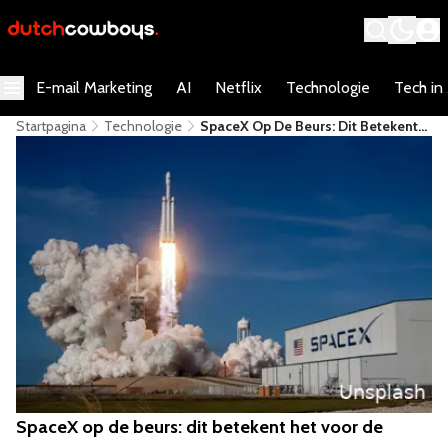
E-mail Marketing
AI
Netflix
Technologie
Tech in
Startpagina
Technologie
SpaceX Op De Beurs: Dit Betekent
Het Voor De Toekomst Van Elon
Musks Bedrijf
SpaceX op de beurs: dit betekent het voor de