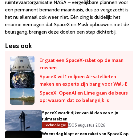
ruimtevaartorganisatie NASA – vergelijkbare plannen voor
een permanent bemande maanbasis, dus zo vergezocht is
het nu allemaal ook weer niet. Eén ding is duidelijk: het
enorme vermogen dat SpaceX en Musk opbouwen met de
beursgang, brengen deze doelen een stap dichterbij.
Lees ook
Er gaat een SpaceX-raket op de maan
crashen
SpaceX wil 1 miljoen AI-satellieten
maken en experts zijn bang voor Wall-E
SpaceX, OpenAI en Lime gaan de beurs
op: waarom dat zo belangrijk is
SpaceX wordt rijker van AI dan van zijn
ruimtereizen
05 augustus 2026
Technologie
Woensdag klapt er een raket van SpaceX op