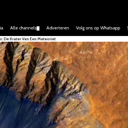
ia
Alle channels
Adverteren
Volg ons op Whatsapp
▼
s: De Krater Van Een Meteoriet