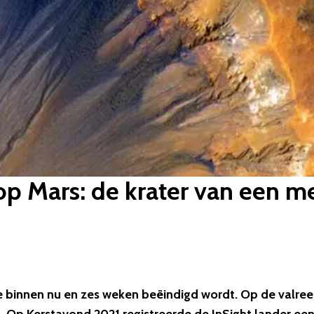
op Mars: de krater van een m
 binnen nu en zes weken beëindigd wordt. Op de valre