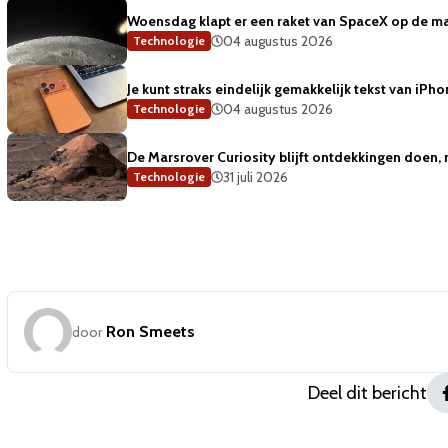
Woensdag klapt er een raket van SpaceX op de m
04 augustus 2026
Technologie
Je kunt straks eindelijk gemakkelijk tekst van iP
04 augustus 2026
Technologie
De Marsrover Curiosity blijft ontdekkingen doen, 
31 juli 2026
Technologie
Ron Smeets
door
Deel dit bericht