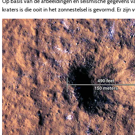
Op basis van de afbeeldingen en seismische gegevens v
kraters is die ooit in het zonnestelsel is gevormd. Er zijn 