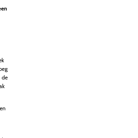
n
een
ek
loeg
t de
ak
een