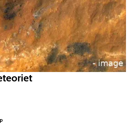
eteoriet
ep