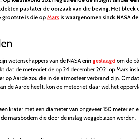
 Op Kerstavond 2021 registreerde de InSight lander ee
ekten pas later de oorzaak van die beving. Het bleek 
 grootste is die op
Mars
is waargenomen sinds NASA de
den
zijn wetenschappers van de NASA erin
geslaagd
om de pl
blijkt dat de meteoriet de op 24 december 2021 op Mars ins
ier op Aarde zou die in de atmosfeer verbrand zijn. Omda
n de Aarde heeft, kon de meteoriet daar wel het oppervl
e een krater met een diameter van ongeveer 150 meter en 
en de marsbodem die door de inslag weggeblazen werden,