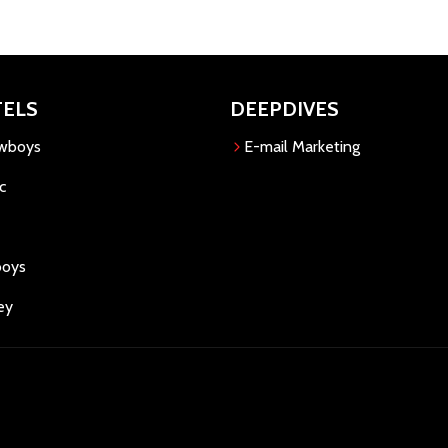
TELS
DEEPDIVES
owboys
E-mail Marketing
c
boys
ey