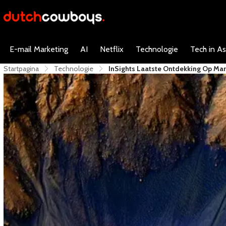
E-mail Marketing
AI
Netflix
Technologie
Tech in As
Startpagina
Technologie
InSights Laatste Ontdekking Op Mar