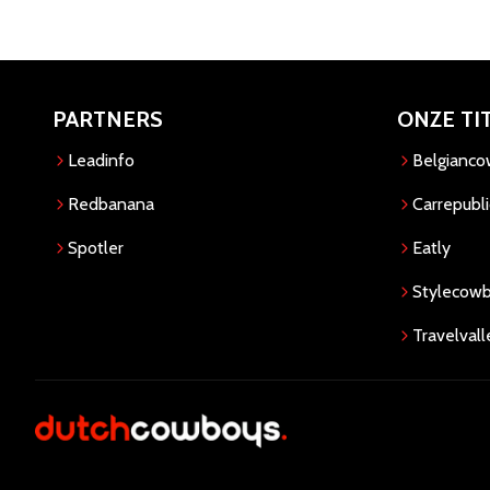
PARTNERS
ONZE TI
Leadinfo
Belgianc
Redbanana
Carrepubli
Spotler
Eatly
Stylecow
Travelvall