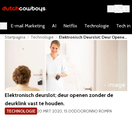
E-mail Marketing
AI
Netflix
Technologie
Tech in
Startpagina
Technologie
Elektronisch Deurslot; Deur Openen
Zonder De Deurklink Vast Te
Houden.
Elektronisch deurslot; deur openen zonder de
deurklink vast te houden.
TECHNOLOGIE
20 MRT 2020, 15:00
DOOR
ONNO ROMPA