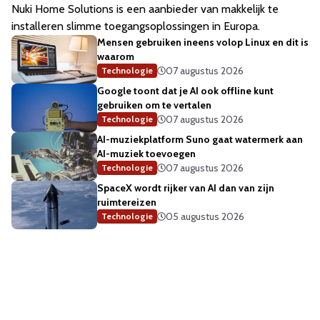
Nuki Home Solutions is een aanbieder van makkelijk te
installeren slimme toegangsoplossingen in Europa.
Mensen gebruiken ineens volop Linux en dit is
waarom
07 augustus 2026
Technologie
Google toont dat je AI ook offline kunt
gebruiken om te vertalen
07 augustus 2026
Technologie
AI-muziekplatform Suno gaat watermerk aan
AI-muziek toevoegen
07 augustus 2026
Technologie
SpaceX wordt rijker van AI dan van zijn
ruimtereizen
05 augustus 2026
Technologie