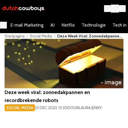
E-mail Marketing
AI
Netflix
Technologie
Tech in
Startpagina
Social Media
Deze Week Viral: Zonnedakpannen
En Recordbrekende Robots
Deze week viral: zonnedakpannen en
recordbrekende robots
SOCIAL MEDIA
23 DEC 2023, 13:30
DOOR
LAURA JENNY