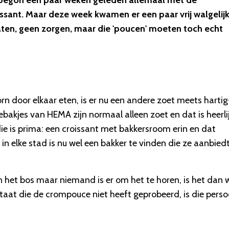
t begon een paar weken geleden allemaal met de
sant. Maar deze week kwamen er een paar vrij walgelij
raten, geen zorgen, maar die 'poucen' moeten toch echt
n door elkaar eten, is er nu een andere zoet meets hartig
akjes van HEMA zijn normaal alleen zoet en dat is heerlij
e is prima: een croissant met bakkersroom erin en dat
in elke stad is nu wel een bakker te vinden die ze aanbiedt
n het bos maar niemand is er om het te horen, is het dan 
staat die de crompouce niet heeft geprobeerd, is die pers