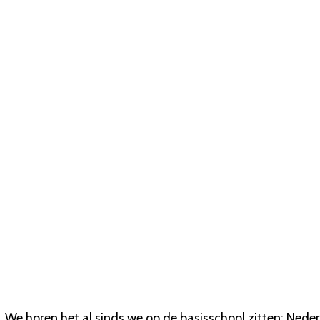
We horen het al sinds we op de basisschool zitten: Ned