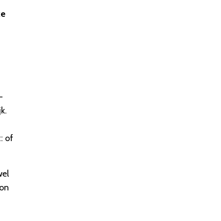
ke
-
k.
: of
wel
oon