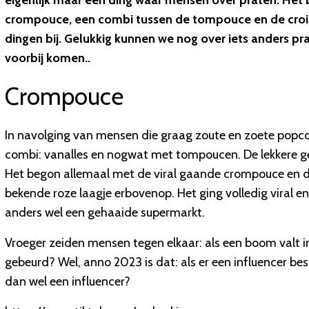
eigenlijk maar één ding waar mensen over praten. He
crompouce, een combi tussen de tompouce en de crois
dingen bij. Gelukkig kunnen we nog over iets anders p
voorbij komen..
Crompouce
In navolging van mensen die graag zoute en zoete popcor
combi: vanalles en nogwat met tompoucen. De lekkere geb
Het begon allemaal met de viral gaande crompouce en di
bekende roze laagje erbovenop. Het ging volledig viral en 
anders wel een gehaaide supermarkt.
Vroeger zeiden mensen tegen elkaar: als een boom valt i
gebeurd? Wel, anno 2023 is dat: als er een influencer be
dan wel een influencer?