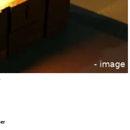
e
 er