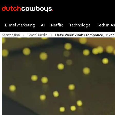
E-mail Marketing
AI
Netflix
Technologie
Tech in As
Startpagina
Social Media
Deze Week Viral: Crompouce, Frika