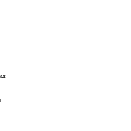
as:
t