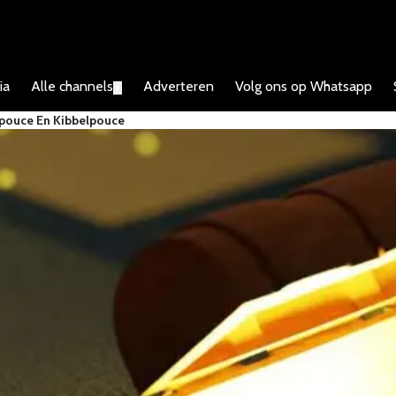
ia
Alle channels
Adverteren
Volg ons op Whatsapp
▼
npouce En Kibbelpouce