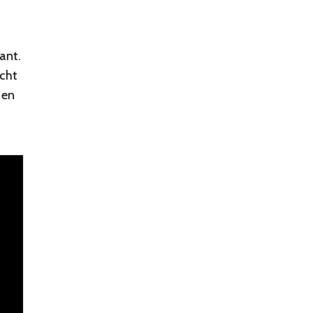
ant.
acht
 en