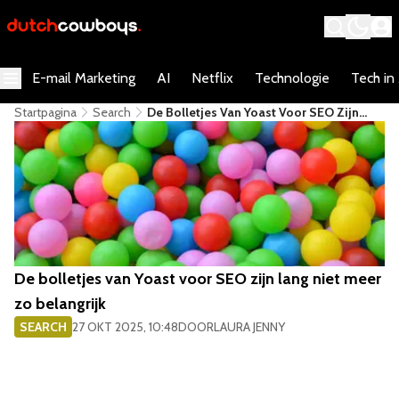
E-mail Marketing
AI
Netflix
Technologie
Tech in
Startpagina
Search
De Bolletjes Van Yoast Voor SEO Zijn
Lang Niet Meer Zo Belangrijk
De bolletjes van Yoast voor SEO zijn lang niet meer
zo belangrijk
SEARCH
27 OKT 2025, 10:48
DOOR
LAURA JENNY