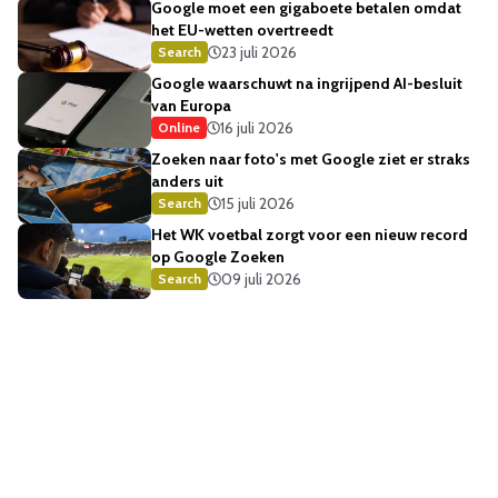
Google moet een gigaboete betalen omdat
het EU-wetten overtreedt
23 juli 2026
Search
Google waarschuwt na ingrijpend AI-besluit
van Europa
16 juli 2026
Online
Zoeken naar foto's met Google ziet er straks
anders uit
15 juli 2026
Search
Het WK voetbal zorgt voor een nieuw record
op Google Zoeken
09 juli 2026
Search