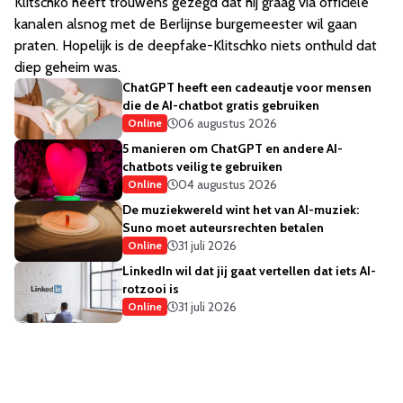
Klitschko heeft trouwens gezegd dat hij graag via officiële
kanalen alsnog met de Berlijnse burgemeester wil gaan
praten. Hopelijk is de deepfake-Klitschko niets onthuld dat
diep geheim was.
ChatGPT heeft een cadeautje voor mensen
die de AI-chatbot gratis gebruiken
06 augustus 2026
Online
5 manieren om ChatGPT en andere AI-
chatbots veilig te gebruiken
04 augustus 2026
Online
De muziekwereld wint het van AI-muziek:
Suno moet auteursrechten betalen
31 juli 2026
Online
LinkedIn wil dat jij gaat vertellen dat iets AI-
rotzooi is
31 juli 2026
Online