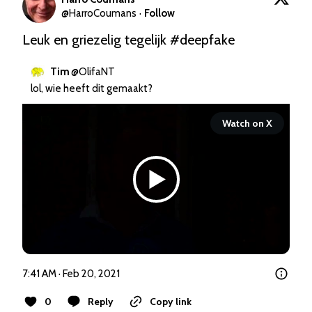
@
HarroCoumans
·
Follow
Leuk en griezelig tegelijk 
#deepfake
Tim
@
OlifaNT
lol, wie heeft dit gemaakt?
Watch on X
7:41 AM · Feb 20, 2021
0
Reply
Copy link