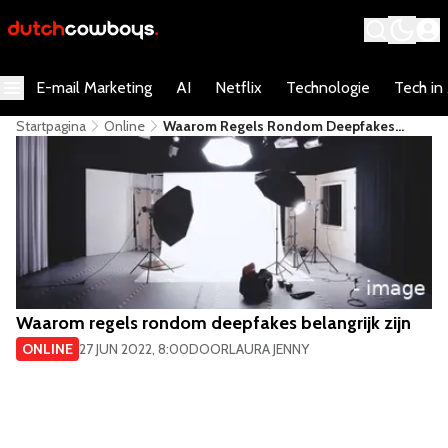
E-mail Marketing
AI
Netflix
Technologie
Tech in
Startpagina
Online
Waarom Regels Rondom Deepfakes
Belangrijk Zijn
Waarom regels rondom deepfakes belangrijk zijn
ONLINE
27 JUN 2022, 8:00
DOOR
LAURA JENNY