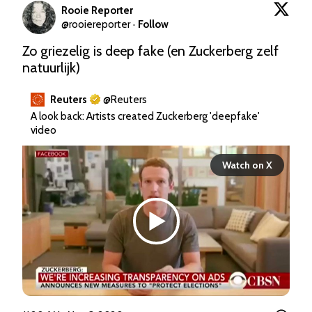
Rooie Reporter
@
rooiereporter
·
Follow
Zo griezelig is deep fake (en Zuckerberg zelf 
natuurlijk)
Reuters
@
Reuters
A look back: Artists created Zuckerberg 'deepfake' 
video
Watch on X