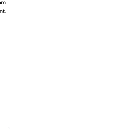
 om
nt.