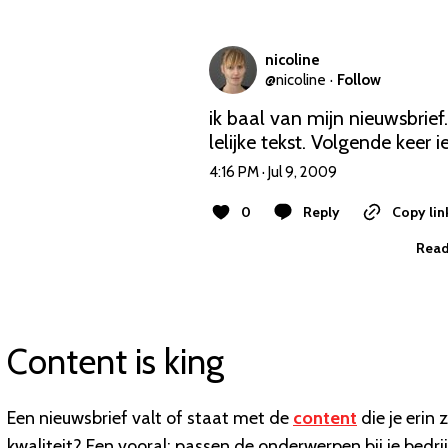
nicoline
@
nicoline
·
Follow
ik baal van mijn nieuwsbrief.
lelijke tekst. Volgende keer
4:16 PM · Jul 9, 2009
0
Reply
Copy lin
Read
Content is king
Een nieuwsbrief valt of staat met de
content
die je erin 
kwaliteit? Een vooral: passen de onderwerpen bij je bedri