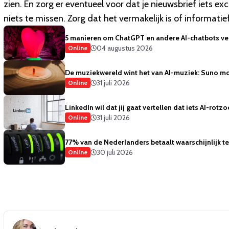
zien. En zorg er eventueel voor dat je nieuwsbrief iets e
niets te missen. Zorg dat het vermakelijk is of informatief,
5 manieren om ChatGPT en andere AI-chatbots vei
04 augustus 2026
Online
De muziekwereld wint het van AI-muziek: Suno mo
31 juli 2026
Online
LinkedIn wil dat jij gaat vertellen dat iets AI-rotzo
31 juli 2026
Online
77% van de Nederlanders betaalt waarschijnlijk te 
30 juli 2026
Online