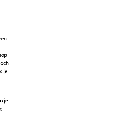
een
enop
toch
s je
n je
je