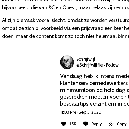
bijvoorbeeld die van &C en Quest, maar helaas zijn er n
Al zijn die vaak vooral slecht, omdat ze worden verstuurd
omdat ze zich bijvoorbeeld via een prijsvraag een keer he
doen, maar de content komt zo toch niet helemaal binnen 
Schrijfwijf
@
Schrijfwijffie
·
Follow
Vandaag heb ik intens medel
klantenservicemedewerkers v
minimumloon de hele dag de 
gesprekken moeten voeren t
bespaartips verzint om in de
11:03 PM · Sep 5, 2022
1.5K
Reply
Copy l