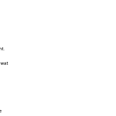
ht.
n wat
e