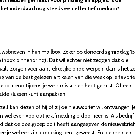
ats hebben gemaakt voor phishing en appjes, is de
s het inderdaad nog steeds een effectief medium?
uwsbrieven in hun mailbox. Zeker op donderdagmiddag 1
je inbox binnendringt. Dat wil echter niet zeggen dat die
mails zorgen voor aantrekkelijke onderwerpen, dan is het z
van de best gelezen artikelen van die week op je favorie
 de ochtend tijdens je werk misschien hebt gemist. Of een
aalde klussen kunt aanpakken.
elf kan kiezen of hij of zij de nieuwsbrief wil ontvangen. J
en wel even voordat je afmelding erdoorheen is. Als bedrijf 
oed dat de doelgroep ooit heeft aangegeven de nieuwsbrief
ee je wel eens in aanraking bent geweest. En die mensen