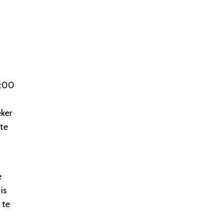
5:00
eker
te
e
is
 te