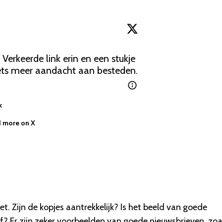
 Verkeerde link erin en een stukje 
 iets meer aandacht aan besteden.
k
 more on X
zet. Zijn de kopjes aantrekkelijk? Is het beeld van goede
jf? Er zijn zeker voorbeelden van goede nieuwsbrieven, zoa