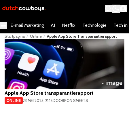
E-mail Marketing
AI
Netflix
Technologie
Tech in
Startpagina
Online
Apple App Store Transparantierapport
Apple App Store transparantierapport
ONLINE
23 MEI 2023, 21:15
DOOR
RON SMEETS