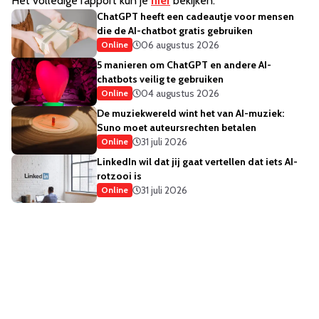
Het volledige rapport kun je
hier
bekijken.
ChatGPT heeft een cadeautje voor mensen
die de AI-chatbot gratis gebruiken
06 augustus 2026
Online
5 manieren om ChatGPT en andere AI-
chatbots veilig te gebruiken
04 augustus 2026
Online
De muziekwereld wint het van AI-muziek:
Suno moet auteursrechten betalen
31 juli 2026
Online
LinkedIn wil dat jij gaat vertellen dat iets AI-
rotzooi is
31 juli 2026
Online