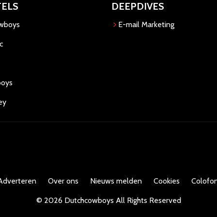
TELS
DEEPDIVES
owboys
E-mail Marketing
c
boys
ey
Adverteren
Over ons
Nieuws melden
Cookies
Colofon
©
2026
Dutchcowboys
All Rights Reserved