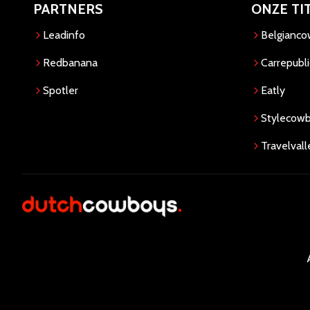
PARTNERS
ONZE TI
Leadinfo
Belgianc
Redbanana
Carrepubli
Spotler
Eatly
Stylecow
Travelvall