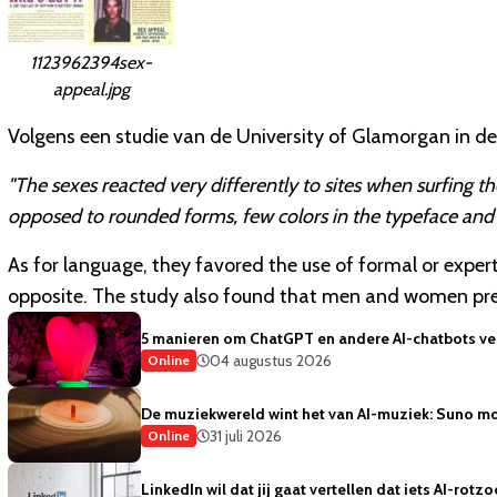
1123962394sex-
appeal.jpg
Volgens een studie van de University of Glamorgan in de
"The sexes reacted very differently to sites when surfing th
opposed to rounded forms, few colors in the typeface an
As for language, they favored the use of formal or expe
opposite. The study also found that men and women pref
5 manieren om ChatGPT en andere AI-chatbots vei
04 augustus 2026
Online
De muziekwereld wint het van AI-muziek: Suno mo
31 juli 2026
Online
LinkedIn wil dat jij gaat vertellen dat iets AI-rotzo