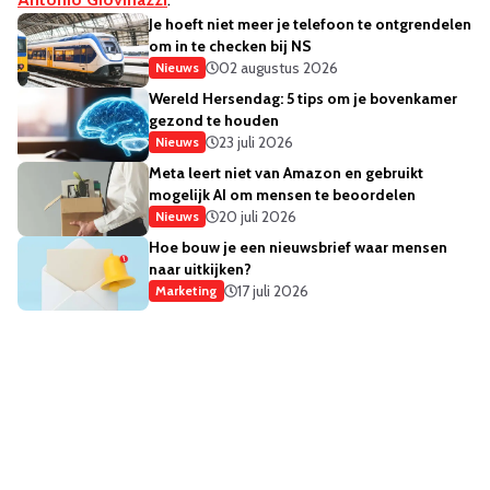
Je hoeft niet meer je telefoon te ontgrendelen
om in te checken bij NS
02 augustus 2026
Nieuws
Wereld Hersendag: 5 tips om je bovenkamer
gezond te houden
23 juli 2026
Nieuws
Meta leert niet van Amazon en gebruikt
mogelijk AI om mensen te beoordelen
20 juli 2026
Nieuws
Hoe bouw je een nieuwsbrief waar mensen
naar uitkijken?
17 juli 2026
Marketing