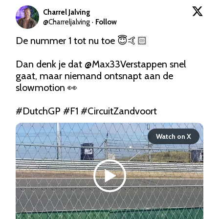
Charrel Jalving
@
Charreljalving
·
Follow
De nummer 1 tot nu toe 😇🤙🏻

Dan denk je dat 
@Max33Verstappen
 snel 
gaat, maar niemand ontsnapt aan de 
slowmotion 👀

#DutchGP
#F1
#CircuitZandvoort
Watch on X