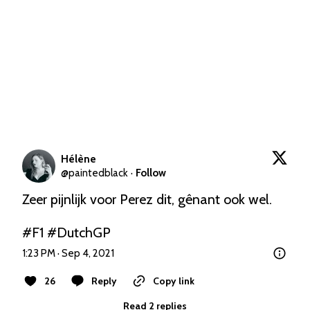
Hélène
@
paintedblack
·
Follow
Zeer pijnlijk voor Perez dit, gênant ook wel. 

#F1
#DutchGP
1:23 PM · Sep 4, 2021
26
Reply
Copy link
Read 2 replies