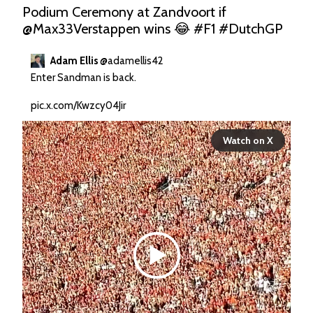
Podium Ceremony at Zandvoort if 
@Max33Verstappen
 wins 😂 
#F1
#DutchGP
Adam Ellis
@
adamellis42
Enter Sandman is back.

pic.x.com/Kwzcy04Jir
Watch on X