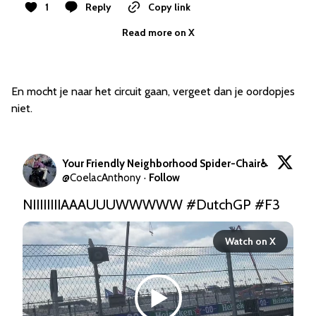
1
Reply
Copy link
Read more on X
En mocht je naar het circuit gaan, vergeet dan je oordopjes
niet.
Your Friendly Neighborhood Spider-Chair♿️
@
CoelacAnthony
·
Follow
NIIIIIIIIAAAUUUWWWWW 
#DutchGP
#F3
Watch on X