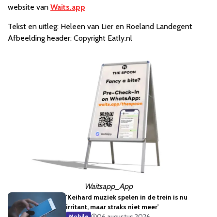
website van
Waits.app
Tekst en uitleg: Heleen van Lier en Roeland Landegent
Afbeelding header: Copyright Eatly.nl
Waitsapp_App
'Keihard muziek spelen in de trein is nu
irritant, maar straks niet meer'
06 augustus 2026
Mobile