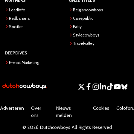
PARTNERS
ONZE TITELS
Leadinfo
Belgiancowboys
Redbanana
Carrepublic
Spotler
Eatly
Stylecowboys
Travelvalley
DEEPDIVES
E-mail Marketing
Adverteren
Over
Nieuws
Cookies
Colofon.
ons
melden
©
2026
Dutchcowboys
All Rights Reserved