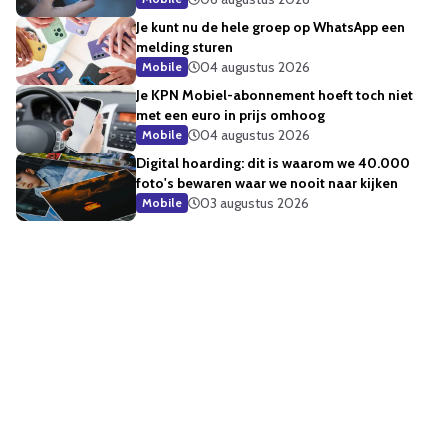
Je kunt nu de hele groep op WhatsApp een
melding sturen
04 augustus 2026
Mobile
Je KPN Mobiel-abonnement hoeft toch niet
met een euro in prijs omhoog
04 augustus 2026
Mobile
Digital hoarding: dit is waarom we 40.000
foto's bewaren waar we nooit naar kijken
03 augustus 2026
Mobile