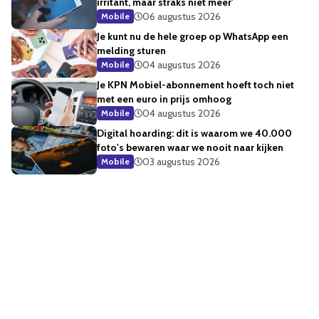
irritant, maar straks niet meer'
06 augustus 2026
Mobile
Je kunt nu de hele groep op WhatsApp een
melding sturen
04 augustus 2026
Mobile
Je KPN Mobiel-abonnement hoeft toch niet
met een euro in prijs omhoog
04 augustus 2026
Mobile
Digital hoarding: dit is waarom we 40.000
foto's bewaren waar we nooit naar kijken
03 augustus 2026
Mobile