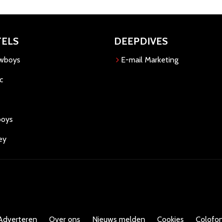
TELS
DEEPDIVES
owboys
E-mail Marketing
c
boys
ey
Adverteren
Over ons
Nieuws melden
Cookies
Colofon