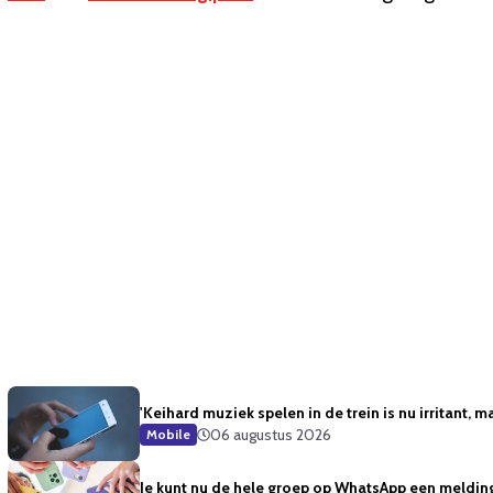
'Keihard muziek spelen in de trein is nu irritant, m
06 augustus 2026
Mobile
Je kunt nu de hele groep op WhatsApp een meldin