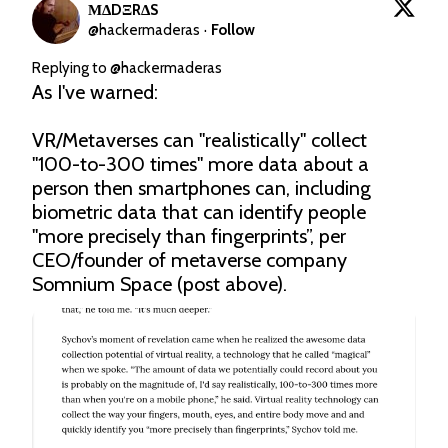
ΜΔDΞRΔS
@
hackermaderas
·
Follow
Replying to @
hackermaderas
As I've warned:

VR/Metaverses can "realistically" collect 
"100-to-300 times" more data about a 
person then smartphones can, including 
biometric data that can identify people 
"more precisely than fingerprints”, per 
CEO/founder of metaverse company 
Somnium Space (post above).