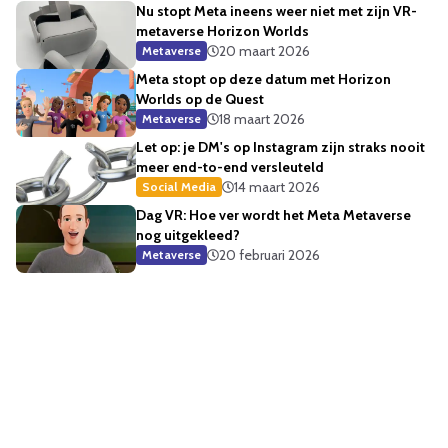
Nu stopt Meta ineens weer niet met zijn VR-
metaverse Horizon Worlds
20 maart 2026
Metaverse
Meta stopt op deze datum met Horizon
Worlds op de Quest
18 maart 2026
Metaverse
Let op: je DM's op Instagram zijn straks nooit
meer end-to-end versleuteld
14 maart 2026
Social Media
Dag VR: Hoe ver wordt het Meta Metaverse
nog uitgekleed?
20 februari 2026
Metaverse