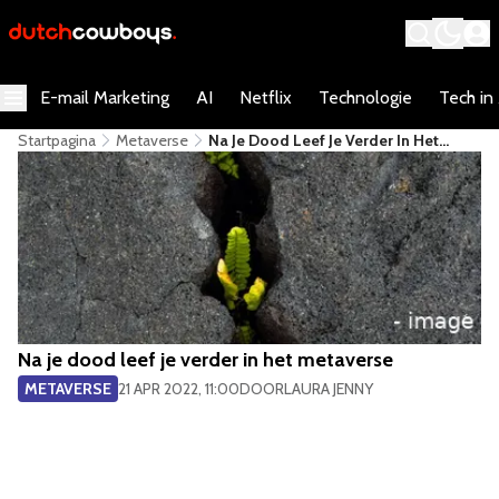
E-mail Marketing
AI
Netflix
Technologie
Tech in
Startpagina
Metaverse
​Na Je Dood Leef Je Verder In Het
Metaverse
​Na je dood leef je verder in het metaverse
METAVERSE
21 APR 2022, 11:00
DOOR
LAURA JENNY