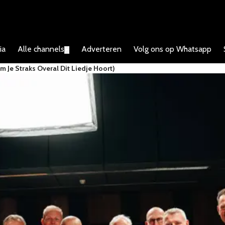
ia
Alle channels
Adverteren
Volg ons op Whatsapp
▼
 Je Straks Overal Dit Liedje Hoort)