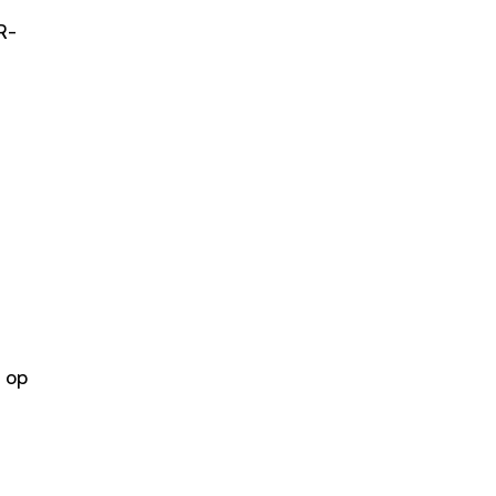
R-
n op