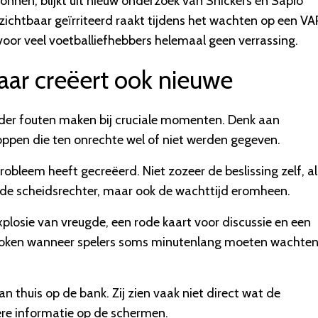
onnen, blijkt uit nieuw onderzoek van Snickers en Sapio
zichtbaar geïrriteerd raakt tijdens het wachten op een VA
 voor veel voetballiefhebbers helemaal geen verrassing.
ar creëert ook nieuwe
nder fouten maken bij cruciale momenten. Denk aan
oppen die ten onrechte wel of niet werden gegeven.
probleem heeft gecreëerd. Niet zozeer de beslissing zelf, al
ende scheidsrechter, maar ook de wachttijd eromheen.
plosie van vreugde, een rode kaart voor discussie en een
broken wanneer spelers soms minutenlang moeten wachte
n thuis op de bank. Zij zien vaak niet direct wat de
re informatie op de schermen.