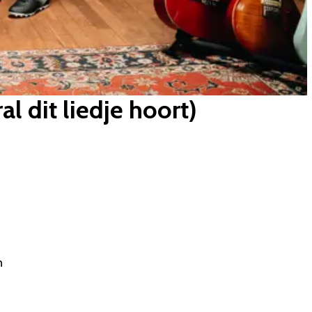
l dit liedje hoort)
n