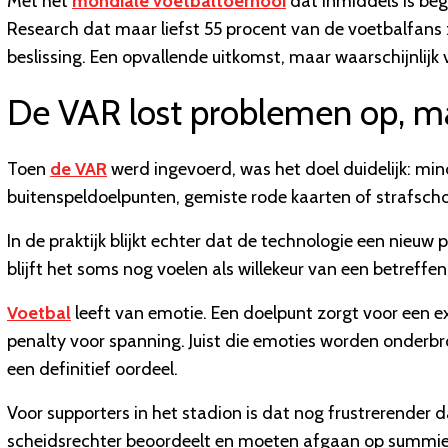
Met het
mondiale voetbaltoernooi
dat inmiddels is beg
Research dat maar liefst 55 procent van de voetbalfans 
beslissing. Een opvallende uitkomst, maar waarschijnlijk
De VAR lost problemen op, ma
Toen
de VAR
werd ingevoerd, was het doel duidelijk: mi
buitenspeldoelpunten, gemiste rode kaarten of strafsch
In de praktijk blijkt echter dat de technologie een nieuw 
blijft het soms nog voelen als willekeur van een betreff
Voetbal
leeft van emotie. Een doelpunt zorgt voor een ex
penalty voor spanning. Juist die emoties worden onder
een definitief oordeel.
Voor supporters in het stadion is dat nog frustrerender da
scheidsrechter beoordeelt en moeten afgaan op summie