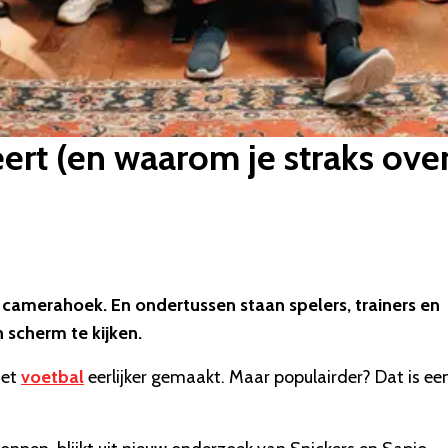
rt (en waarom je straks overa
camerahoek. En ondertussen staan spelers, trainers en
n scherm te kijken.
het
voetbal
eerlijker gemaakt. Maar populairder? Dat is ee