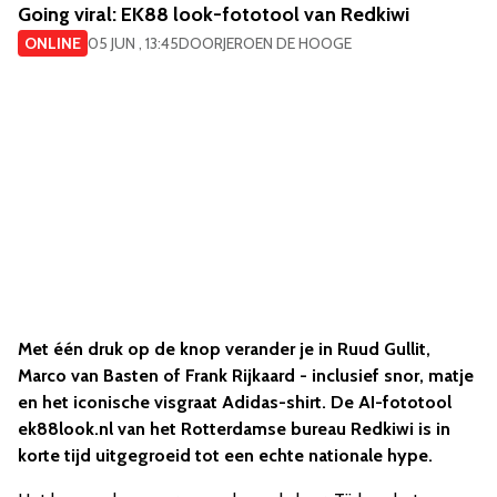
Going viral: EK88 look-fototool van Redkiwi
ONLINE
05 JUN , 13:45
DOOR
JEROEN DE HOOGE
Met één druk op de knop verander je in Ruud Gullit,
Marco van Basten of Frank Rijkaard - inclusief snor, matje
en het iconische visgraat Adidas-shirt. De AI-fototool
ek88look.nl van het Rotterdamse bureau Redkiwi is in
korte tijd uitgegroeid tot een echte nationale hype.