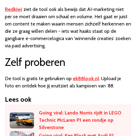
Redkiwi
ziet de tool ook als bewijs dat AI-marketing niet
per se moet draaien om schaal en volume. Het gaat er juist
om content te maken waarin mensen zichzelf herkennen en
die ze graag willen delen - iets wat haaks staat op de
gangbare e-commercelogica van ‘winnende creaties’ zoeken
via paid advertising.
Zelf proberen
De tool is gratis te gebruiken op
ek88look.nl
. Upload je
foto en ontdek hoe jij eruitziet als kampioen van ’88.​​​​​​​​​​​​​​​​
Lees ook
Going viral: Lando Norris rijdt in LEGO
Technic McLaren P1 een rondje op
Silverstone
Going viral: Ken Block met Audi S1