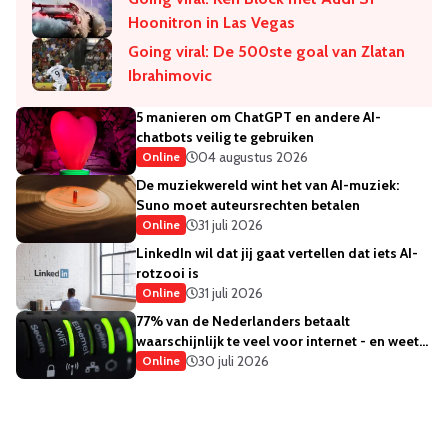
Hoonitron in Las Vegas
Going viral: De 500ste goal van Zlatan
Ibrahimovic
5 manieren om ChatGPT en andere AI-
chatbots veilig te gebruiken
04 augustus 2026
Online
De muziekwereld wint het van AI-muziek:
Suno moet auteursrechten betalen
31 juli 2026
Online
LinkedIn wil dat jij gaat vertellen dat iets AI-
rotzooi is
31 juli 2026
Online
77% van de Nederlanders betaalt
waarschijnlijk te veel voor internet - en weet
het ook
30 juli 2026
Online