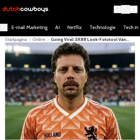
E-mail Marketing
AI
Netflix
Technologie
Tech in
Startpagina
Online
Going Viral: EK88 Look-Fototool Van
Redkiwi