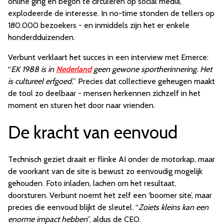
online ging en begon te circuleren op social media,
explodeerde de interesse. In no-time stonden de tellers op
180.000 bezoekers - en inmiddels zijn het er enkele
honderdduizenden.
Verbunt verklaart het succes in een interview met Emerce:
“
EK 1988 is in
Nederland
geen gewone sportherinnering. Het
is cultureel erfgoed.
” Precies dat collectieve geheugen maakt
de tool zo deelbaar - mensen herkennen zichzelf in het
moment en sturen het door naar vrienden.
De kracht van eenvoud
Technisch geziet draait er flinke AI onder de motorkap, maar
de voorkant van de site is bewust zo eenvoudig mogelijk
gehouden. Foto inladen, lachen om het resultaat,
doorsturen. Verbunt noemt het zelf een ‘boomer site’, maar
precies die eenvoud blijkt de sleutel. “
Zoiets kleins kan een
enorme impact hebben
”, aldus de CEO.