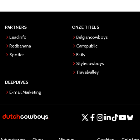
PARTNERS
ONZE TITELS
Leadinfo
Belgiancowboys
Redbanana
Carrepublic
Spotler
Eatly
Stylecowboys
Travelvalley
DEEPDIVES
E-mail Marketing
Adverteren
Over
Nieuws
Cookies
Colofon.