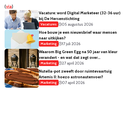
(
via
)
Vacature: word Digital Marketeer (32-36 uur)
bij De Hersenstichting
05 augustus 2026
Vacatures
Hoe bouw je een nieuwsbrief waar mensen
naar uitkijken?
17 juli 2026
Marketing
Waarom Big Green Egg na 50 jaar van kleur
verandert - en wat dat zegt over
merkstrategie
27 april 2026
Marketing
Nutella-pot zweeft door ruimtevaartuig
Artemis II: hoezo astronautenvoer?
07 april 2026
Marketing