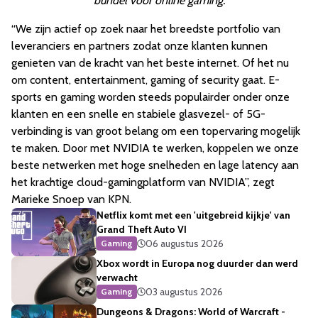
bundel voor online gaming.
“We zijn actief op zoek naar het breedste portfolio van
leveranciers en partners zodat onze klanten kunnen
genieten van de kracht van het beste internet. Of het nu
om content, entertainment, gaming of security gaat. E-
sports en gaming worden steeds populairder onder onze
klanten en een snelle en stabiele glasvezel- of 5G-
verbinding is van groot belang om een topervaring mogelijk
te maken. Door met NVIDIA te werken, koppelen we onze
beste netwerken met hoge snelheden en lage latency aan
het krachtige cloud-gamingplatform van NVIDIA”, zegt
Marieke Snoep van KPN.
Netflix komt met een 'uitgebreid kijkje' van
Grand Theft Auto VI
06 augustus 2026
Gaming
Xbox wordt in Europa nog duurder dan werd
verwacht
03 augustus 2026
Gaming
Dungeons & Dragons: World of Warcraft -