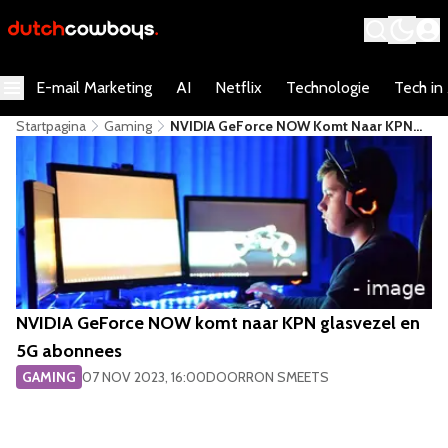
E-mail Marketing
AI
Netflix
Technologie
Tech in
Startpagina
Gaming
NVIDIA GeForce NOW Komt Naar KPN
Glasvezel En 5G Abonnees
NVIDIA GeForce NOW komt naar KPN glasvezel en
5G abonnees
GAMING
07 NOV 2023, 16:00
DOOR
RON SMEETS