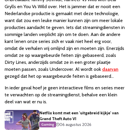
Grylls en You Vs Wild over. Het is jammer dat er nooit een
Nederlandse productie is gemaakt met deze technologie,
want dat zou een leuke manier kunnen zijn om meer lokale
producties aandacht te geven. Iets dat streamingdiensten in
sommige landen verplicht zijn om te doen. Aan de andere
kant lenen onze series zich er vaak niet heel erg voor,
omdat de verhalen vrij omlijnd zijn en moeten zijn. Enerzijds
omdat ze op waargebeurde feiten zijn gebaseerd, zoals
Dirty Lines, anderzijds omdat ze in een groter plaatje
moeten passen, zoals Undercover. Al wordt ook
daarvan
gezegd dat het op waargebeurde feiten is gebaseerd…
In ieder geval hoef je geen interactieve films en series meer
te verwachten op de streamingdienst, behalve een klein
deel van wat er nu is.
Netflix komt met een 'uitgebreid kijkje' van
Grand Theft Auto VI
06 augustus 2026
Gaming