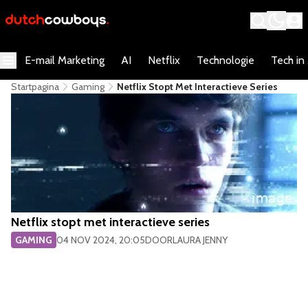
E-mail Marketing
AI
Netflix
Technologie
Tech in
Startpagina
Gaming
Netflix Stopt Met Interactieve Series
Netflix stopt met interactieve series
GAMING
04 NOV 2024, 20:05
DOOR
LAURA JENNY