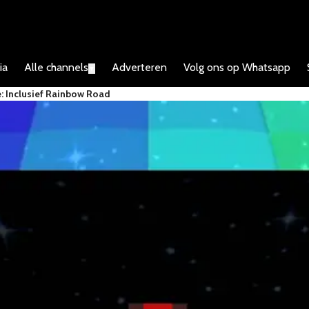
ia
Alle channels
Adverteren
Volg ons op Whatsapp
▼
: Inclusief Rainbow Road