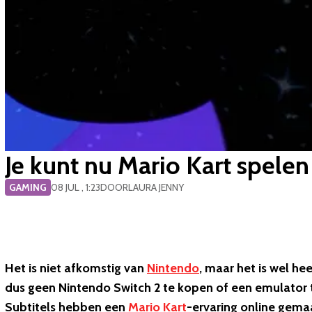
Je kunt nu Mario Kart spele
GAMING
08 JUL , 1:23
DOOR
LAURA JENNY
Het is niet afkomstig van
Nintendo
, maar het is wel he
dus geen Nintendo Switch 2 te kopen of een emulator 
Subtitels hebben een
Mario Kart
-ervaring online gemaa