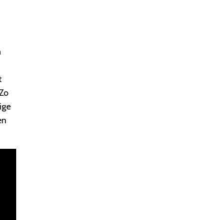
n
t
 Zo
ige
en