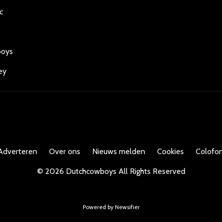
c
boys
ey
Adverteren
Over ons
Nieuws melden
Cookies
Colofon
©
2026
Dutchcowboys
All Rights Reserved
Powered by Newsifier