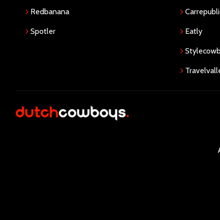
Redbanana
Carrepubli
Spotler
Eatly
Stylecow
Travelvall