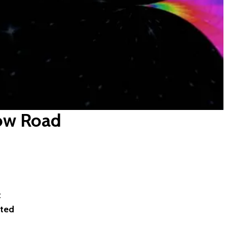
bow Road
t
ated