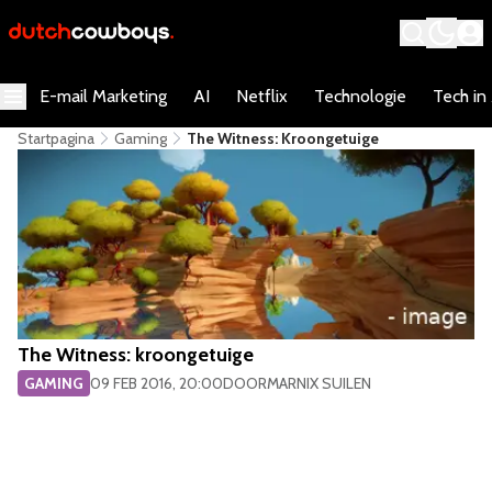
E-mail Marketing
AI
Netflix
Technologie
Tech in
Startpagina
Gaming
The Witness: Kroongetuige
The Witness: kroongetuige
GAMING
09 FEB 2016, 20:00
DOOR
MARNIX SUILEN