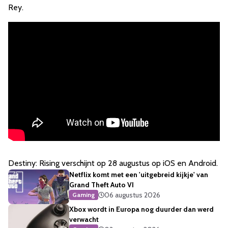
Rey.
Destiny: Rising verschijnt op 28 augustus op iOS en Android.
Netflix komt met een 'uitgebreid kijkje' van
Grand Theft Auto VI
06 augustus 2026
Gaming
Xbox wordt in Europa nog duurder dan werd
verwacht