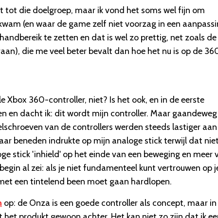
et tot die doelgroep, maar ik vond het soms wel fijn om
kwam (en waar de game zelf niet voorzag in een aanpass
ndbereik te zetten en dat is wel zo prettig, net zoals de
aan), die me veel beter bevalt dan hoe het nu is op de 36
e Xbox 360-controller, niet? Is het ook, en in de eerste
en en dacht ik: dit wordt mijn controller. Maar gaandeweg
elschroeven van de controllers werden steeds lastiger aan
aar beneden indrukte op mijn analoge stick terwijl dat nie
e stick 'inhield' op het einde van een beweging en meer 
t begin al zei: als je niet fundamenteel kunt vertrouwen op j
je met een tintelend been moet gaan hardlopen.
n
op: de Onza is een goede controller als concept, maar in
ft het produkt gewoon achter. Het kan niet zo zijn dat ik e