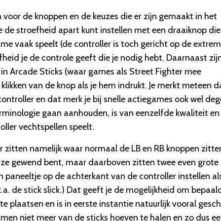
n voor de knoppen en de keuzes die er zijn gemaakt in het
e de stroefheid apart kunt instellen met een draaiknop die
 game vaak speelt (de controller is toch gericht op de extre
fheid je de controle geeft die je nodig hebt. Daarnaast zij
in Arcade Sticks (waar games als Street Fighter mee
 klikken van de knop als je hem indrukt. Je merkt meteen d
troller en dat merk je bij snelle actiegames ook wel dege
rminologie gaan aanhouden, is van eenzelfde kwaliteit en
oller vechtspellen speelt.
: er zitten namelijk waar normaal de LB en RB knoppen zitte
je ze gewend bent, maar daarboven zitten twee even grote
 paneeltje op de achterkant van de controller instellen al
k.a. de stick slick.) Dat geeft je de mogelijkheid om bepaal
 plaatsen en is in eerste instantie natuurlijk vooral gesch
men niet meer van de sticks hoeven te halen en zo dus e