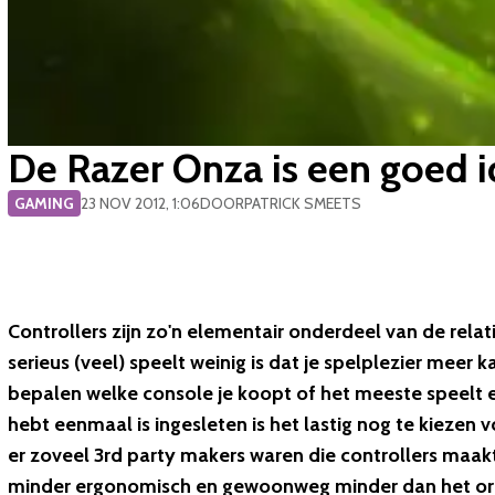
De Razer Onza is een goed i
GAMING
23 NOV 2012, 1:06
DOOR
PATRICK SMEETS
Controllers zijn zo'n elementair onderdeel van de relat
serieus (veel) speelt weinig is dat je spelplezier meer 
bepalen welke console je koopt of het meeste speelt en
hebt eenmaal is ingesleten is het lastig nog te kiezen 
er zoveel 3rd party makers waren die controllers maak
minder ergonomisch en gewoonweg minder dan het orig