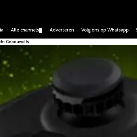
ia
Alle channels
Adverteren
Volg ons op Whatsapp
▼
cht Gebouwd Is