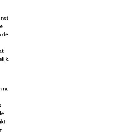
 net
me
n de
at
lijk.
n nu
s
de
ikt
en