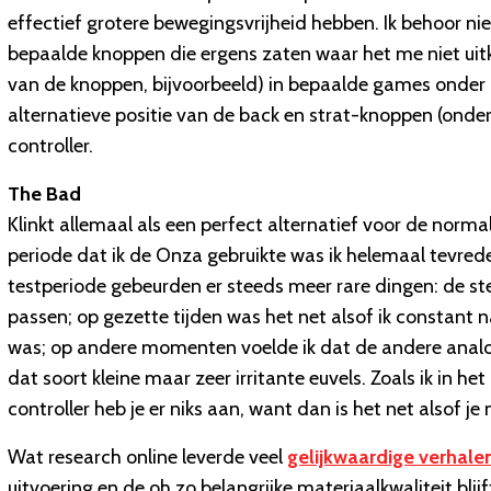
effectief grotere bewegingsvrijheid hebben. Ik behoor ni
bepaalde knoppen die ergens zaten waar het me niet uit
van de knoppen, bijvoorbeeld) in bepaalde games onder ha
alternatieve positie van de back en strat-knoppen (onder
controller.
The Bad
Klinkt allemaal als een perfect alternatief voor de normal
periode dat ik de Onza gebruikte was ik helemaal tevred
testperiode gebeurden er steeds meer rare dingen: de st
passen; op gezette tijden was het net alsof ik constant n
was; op andere momenten voelde ik dat de andere analog
dat soort kleine maar zeer irritante euvels. Zoals ik in he
controller heb je er niks aan, want dan is het net alsof 
Wat research online leverde veel
gelijkwaardige verhale
uitvoering en de oh zo belangrijke materiaalkwaliteit blij