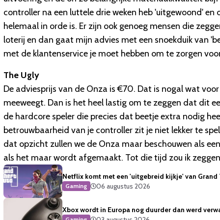
controller na een luttele drie weken heb 'uitgewoond' en 
helemaal in orde is. Er zijn ook genoeg mensen die zegge
loterij en dan gaat mijn advies met een snoekduik van 'be
met de klantenservice je moet hebben om te zorgen voo
The Ugly
De adviesprijs van de Onza is €70. Dat is nogal wat voor
meeweegt. Dan is het heel lastig om te zeggen dat dit e
de hardcore speler die precies dat beetje extra nodig hee
betrouwbaarheid van je controller zit je niet lekker te spe
dat opzicht zullen we de Onza maar beschouwen als een e
als het maar wordt afgemaakt. Tot die tijd zou ik zeggen
Netflix komt met een 'uitgebreid kijkje' van Grand
06 augustus 2026
Gaming
Xbox wordt in Europa nog duurder dan werd verw
03 augustus 2026
Gaming