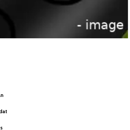
an
 dat
us