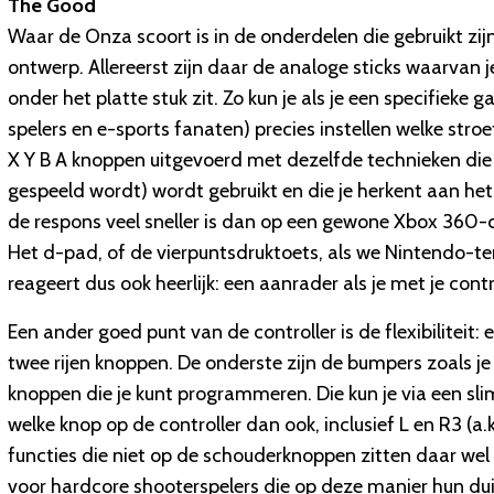
The Good
Waar de Onza scoort is in de onderdelen die gebruikt zij
ontwerp. Allereerst zijn daar de analoge sticks waarvan j
onder het platte stuk zit. Zo kun je als je een specifieke
spelers en e-sports fanaten) precies instellen welke stroe
X Y B A knoppen uitgevoerd met dezelfde technieken die 
gespeeld wordt) wordt gebruikt en die je herkent aan het
de respons veel sneller is dan op een gewone Xbox 360-con
Het d-pad, of de vierpuntsdruktoets, als we Nintendo-te
reageert dus ook heerlijk: een aanrader als je met je contr
Een ander goed punt van de controller is de flexibiliteit
twee rijen knoppen. De onderste zijn de bumpers zoals 
knoppen die je kunt programmeren. Die kun je via een slim
welke knop op de controller dan ook, inclusief L en R3 (a.
functies die niet op de schouderknoppen zitten daar wel te
voor hardcore shooterspelers die op deze manier hun dui