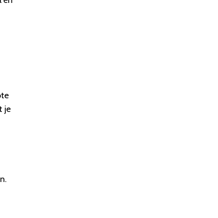
ote
 je
n.