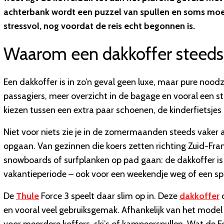
achterbank wordt een puzzel van spullen en soms moet e
stressvol, nog voordat de reis echt begonnen is.
Waarom een dakkoffer steeds 
Een dakkoffer is in zo’n geval geen luxe, maar pure noodza
passagiers, meer overzicht in de bagage en vooral een s
kiezen tussen een extra paar schoenen, de kinderfietsje
Niet voor niets zie je in de zomermaanden steeds vaker
opgaan. Van gezinnen die koers zetten richting Zuid-Frankri
snowboards of surfplanken op pad gaan: de dakkoffer is 
vakantieperiode – ook voor een weekendje weg of een spor
De
Thule
Force 3 speelt daar slim op in. Deze
dakkoffer
c
en vooral veel gebruiksgemak. Afhankelijk van het model 
voor meerdere koffers, ski’s of kampeerspullen. Wat de F