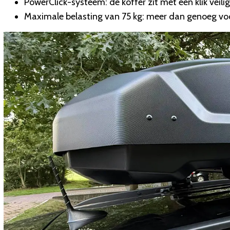
PowerClick-systeem: de koffer zit met één klik veili
Maximale belasting van 75 kg: meer dan genoeg voor 