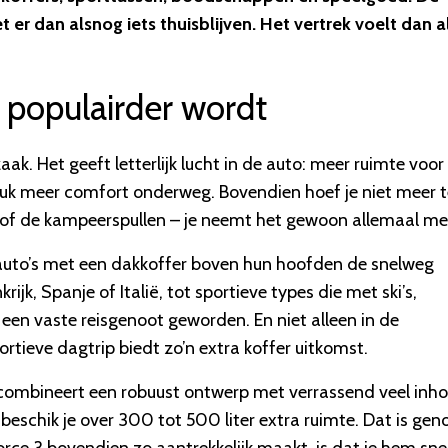
r dan alsnog iets thuisblijven. Het vertrek voelt dan a
populairder wordt
ak. Het geeft letterlijk lucht in de auto: meer ruimte voor
tuk meer comfort onderweg. Bovendien hoef je niet meer t
s of de kampeerspullen – je neemt het gewoon allemaal me
 auto’s met een dakkoffer boven hun hoofden de snelweg
jk, Spanje of Italië, tot sportieve types die met ski’s,
een vaste reisgenoot geworden. En niet alleen in de
tieve dagtrip biedt zo’n extra koffer uitkomst.
ombineert een robuust ontwerp met verrassend veel inh
beschik je over 300 tot 500 liter extra ruimte. Dat is gen
orce 3 bovendien zo aantrekkelijk maakt, is dat je hem sne