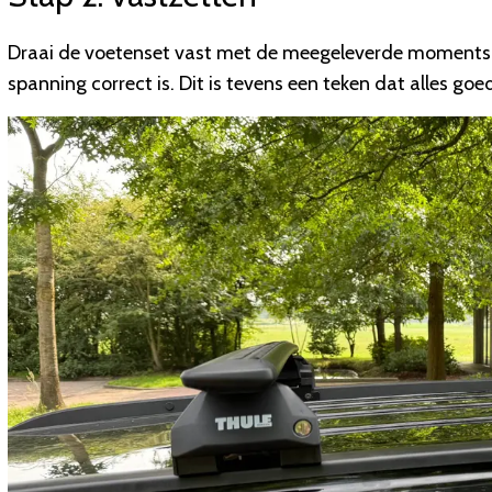
Draai de voetenset vast met de meegeleverde momentsleute
spanning correct is. Dit is tevens een teken dat alles goed