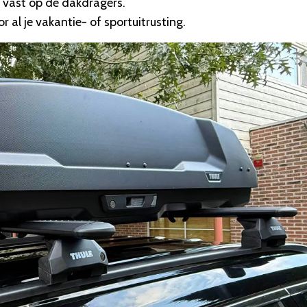
g vast op de dakdragers.
al je vakantie- of sportuitrusting.