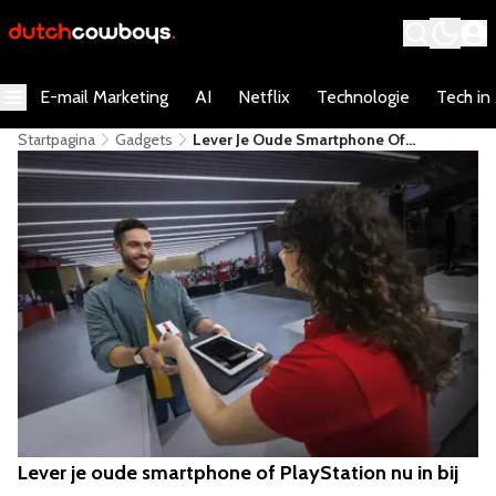
E-mail Marketing
AI
Netflix
Technologie
Tech in
Startpagina
Gadgets
Lever Je Oude Smartphone Of
PlayStation Nu In Bij MediaMarkt
Lever je oude smartphone of PlayStation nu in bij