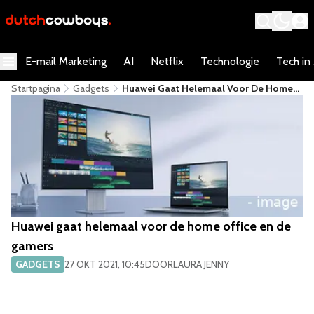
E-mail Marketing
AI
Netflix
Technologie
Tech in
Startpagina
Gadgets
​Huawei Gaat Helemaal Voor De Home
Office En De Gamers
​Huawei gaat helemaal voor de home office en de
gamers
GADGETS
27 OKT 2021, 10:45
DOOR
LAURA JENNY