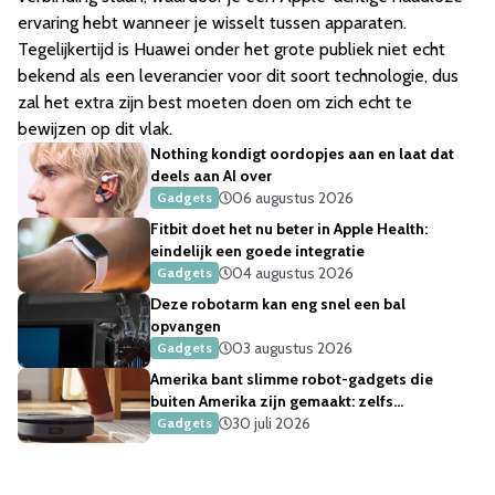
ervaring hebt wanneer je wisselt tussen apparaten.
Tegelijkertijd is Huawei onder het grote publiek niet echt
bekend als een leverancier voor dit soort technologie, dus
zal het extra zijn best moeten doen om zich echt te
bewijzen op dit vlak.
Nothing kondigt oordopjes aan en laat dat
deels aan AI over
06 augustus 2026
Gadgets
Fitbit doet het nu beter in Apple Health:
eindelijk een goede integratie
04 augustus 2026
Gadgets
Deze robotarm kan eng snel een bal
opvangen
03 augustus 2026
Gadgets
Amerika bant slimme robot-gadgets die
buiten Amerika zijn gemaakt: zelfs
robotstofzuigers
30 juli 2026
Gadgets