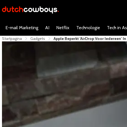
E-mail Marketing
AI
Netflix
Technologie
Tech in As
Startpagina
Gadgets
Apple Beperkt 'AirDrop Voor Iedereen' In