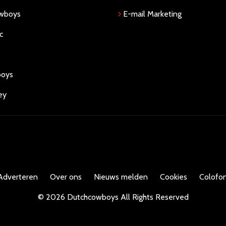
owboys
E-mail Marketing
c
boys
ey
Adverteren
Over ons
Nieuws melden
Cookies
Colofon
©
2026
Dutchcowboys
All Rights Reserved