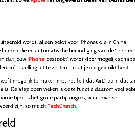
cten’. Zo wil
Apple
het ongewenst delen van bestanden
 uitgerold wordt, alleen geldt voor iPhones die in China
ere landen die en automatische beëindiging van de ‘iederee
en dat jouw
iPhone
‘bestookt’ wordt door mogelijk schadel
een’ instelling uit te zetten nadat je die gebruikt hebt.
 heeft mogelijk te maken met het feit dat AirDrop in dat l
is. De afgelopen weken is deze functie daarom veel gebr
name tijdens het grote partijcongres, waar diverse
voerd zijn, zo meldt
TechCrunch
.
reld