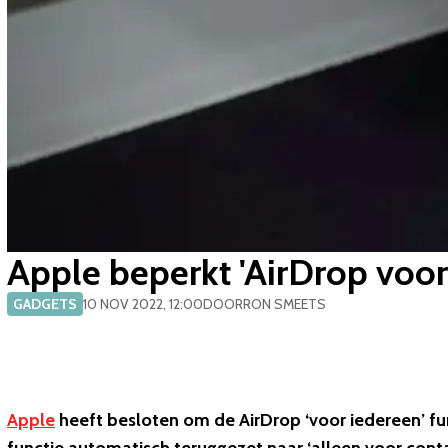
Apple beperkt 'AirDrop voor
GADGETS
10 NOV 2022, 12:00
DOOR
RON SMEETS
Apple
heeft besloten om de AirDrop ‘voor iedereen’ fu