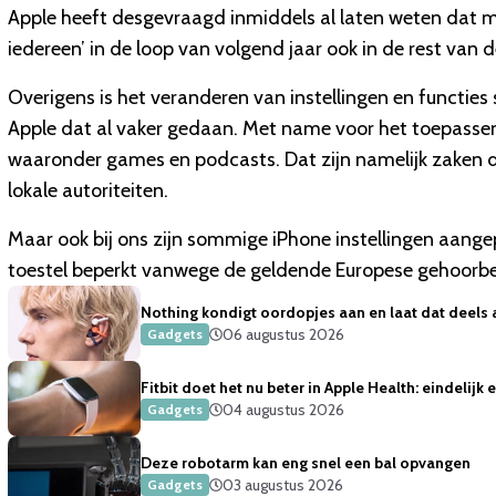
Apple heeft desgevraagd inmiddels al laten weten dat me
iedereen’ in de loop van volgend jaar ook in de rest van de
Overigens is het veranderen van instellingen en functies 
Apple dat al vaker gedaan. Met name voor het toepassen
waaronder games en podcasts. Dat zijn namelijk zaken 
lokale autoriteiten.
Maar ook bij ons zijn sommige iPhone instellingen aang
toestel beperkt vanwege de geldende Europese gehoor
Nothing kondigt oordopjes aan en laat dat deels 
06 augustus 2026
Gadgets
Fitbit doet het nu beter in Apple Health: eindelijk
04 augustus 2026
Gadgets
Deze robotarm kan eng snel een bal opvangen
03 augustus 2026
Gadgets