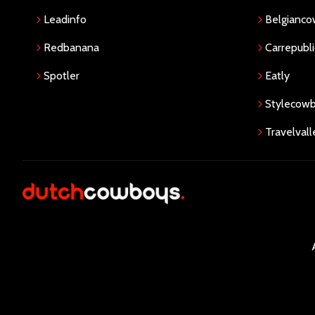
Leadinfo
Belgianc
Redbanana
Carrepubli
Spotler
Eatly
Stylecow
Travelvall