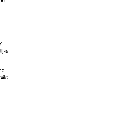
 in
n’
ijke
and
uikt