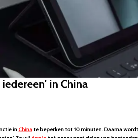
 iedereen' in China
nctie in
China
te beperken tot 10 minuten. Daarna word