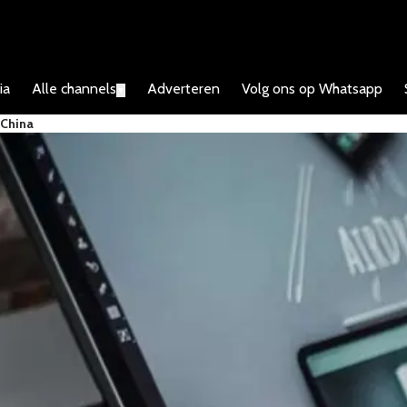
ia
Alle channels
Adverteren
Volg ons op Whatsapp
▼
 China